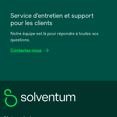
s’ouvre
dans
Service d'entretien et support
un
pour les clients
nouvel
onglet
Notre équipe est là pour répondre à toutes vos
questions.
Contactez-nous