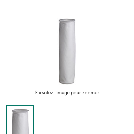
nouvel
onglet
Survolez l'image pour zoomer