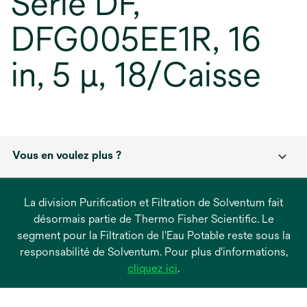
Série DF,
DFG005EE1R, 16
in, 5 μ, 18/Caisse
Vous en voulez plus ?
La division Purification et Filtration de Solventum fait
désormais partie de Thermo Fisher Scientific. Le
segment pour la Filtration de l'Eau Potable reste sous la
responsabilité de Solventum. Pour plus d'informations,
s’ouvre
cliquez ici
.
dans
un