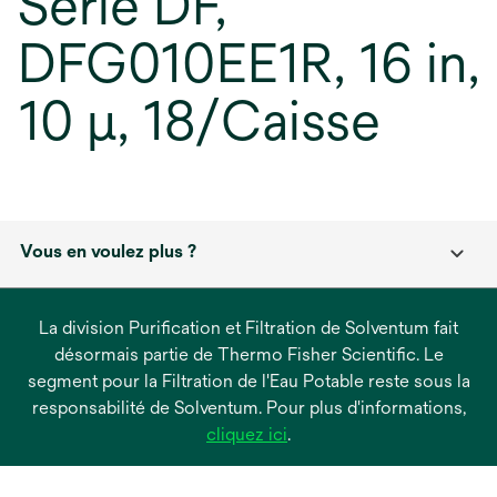
Série DF,
DFG010EE1R, 16 in,
10 μ, 18/Caisse
Vous en voulez plus ?
La division Purification et Filtration de Solventum fait
désormais partie de Thermo Fisher Scientific. Le
segment pour la Filtration de l'Eau Potable reste sous la
responsabilité de Solventum. Pour plus d'informations,
s’ouvre
cliquez ici
.
dans
un