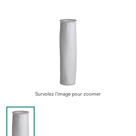
nouvel
onglet
Survolez l'image pour zoomer