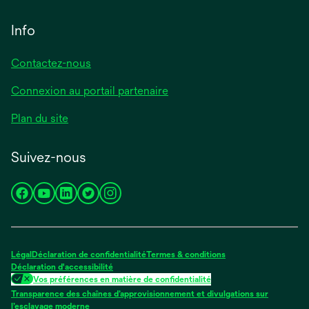
Info
Contactez-nous
Connexion au portail partenaire
Plan du site
Suivez-nous
s’ouvre
s’ouvre
s’ouvre
s’ouvre
s’ouvre
dans
dans
dans
dans
dans
un
un
un
un
un
nouvel
nouvel
nouvel
nouvel
nouvel
Légal
Déclaration de confidentialité
Termes & conditions
onglet
onglet
onglet
onglet
onglet
Déclaration d'accessibilité
Vos préférences en matière de confidentialité
Transparence des chaînes d’approvisionnement et divulgations sur
s’ouvre
l’esclavage moderne