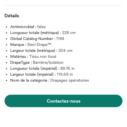
Détails
Antimicrobial :
false
Longueur totale (métrique) :
228 cm
Global Catalog Number :
1194
Marque :
Steri-Drape™
Largeur totale (métrique) :
304 cm
Matériau :
Tissu non tissé
DrapeType :
Barrière/Isolation
Longueur totale (impérial) :
89.76 in
Largeur totale (impérial) :
119.69 in
Nom de la catégorie :
Drapages opératoires
Contactez-nous