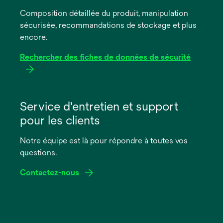
un
Composition détaillée du produit, manipulation
nouvel
sécurisée, recommandations de stockage et plus
onglet
encore.
Rechercher des fiches de données de sécurité
s’ouvre
dans
Service d'entretien et support
un
pour les clients
nouvel
onglet
Notre équipe est là pour répondre à toutes vos
questions.
Contactez-nous