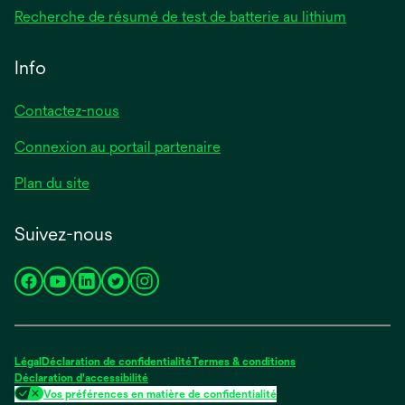
Recherche de résumé de test de batterie au lithium
Info
Contactez-nous
Connexion au portail partenaire
Plan du site
Suivez-nous
s’ouvre
s’ouvre
s’ouvre
s’ouvre
s’ouvre
dans
dans
dans
dans
dans
un
un
un
un
un
nouvel
nouvel
nouvel
nouvel
nouvel
Légal
Déclaration de confidentialité
Termes & conditions
onglet
onglet
onglet
onglet
onglet
Déclaration d'accessibilité
Vos préférences en matière de confidentialité