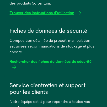
des produits Solventum.
Trouver des instructions d'utilisation
s’ouvre
dans
Fiches de données de sécurité
un
Composition détaillée du produit, manipulation
nouvel
sécurisée, recommandations de stockage et plus
onglet
encore.
Rechercher des fiches de données de sécurité
s’ouvre
dans
Service d'entretien et support
un
pour les clients
nouvel
onglet
Notre équipe est là pour répondre à toutes vos