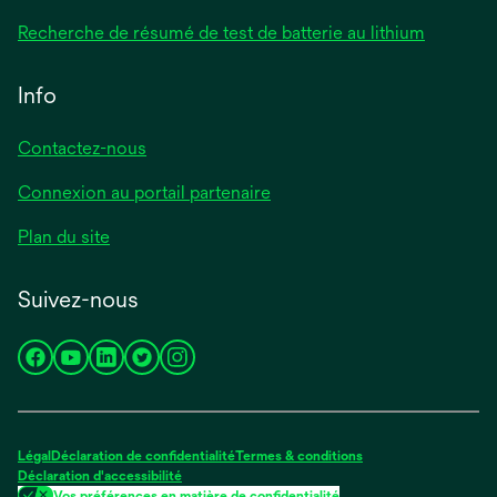
Recherche de résumé de test de batterie au lithium
Info
Contactez-nous
Connexion au portail partenaire
Plan du site
Suivez-nous
s’ouvre
s’ouvre
s’ouvre
s’ouvre
s’ouvre
dans
dans
dans
dans
dans
un
un
un
un
un
nouvel
nouvel
nouvel
nouvel
nouvel
Légal
Déclaration de confidentialité
Termes & conditions
onglet
onglet
onglet
onglet
onglet
Déclaration d'accessibilité
Vos préférences en matière de confidentialité