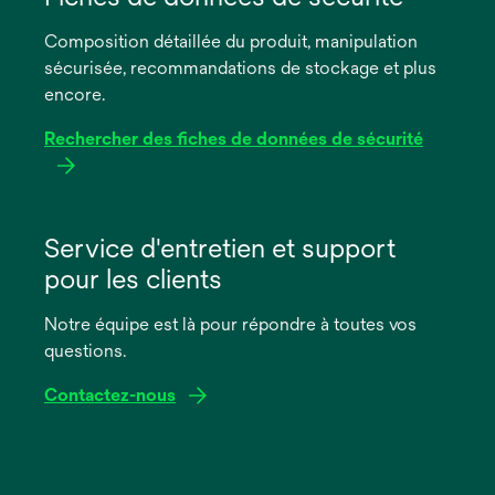
un
Composition détaillée du produit, manipulation
nouvel
sécurisée, recommandations de stockage et plus
onglet
encore.
Rechercher des fiches de données de sécurité
s’ouvre
dans
Service d'entretien et support
un
pour les clients
nouvel
onglet
Notre équipe est là pour répondre à toutes vos
questions.
Contactez-nous