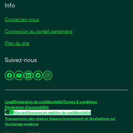
Info
Contactez-nous
Connexion au portail partenaire
Plan du site
Suivez-nous
s’ouvre
s’ouvre
s’ouvre
s’ouvre
s’ouvre
dans
dans
dans
dans
dans
un
un
un
un
un
nouvel
nouvel
nouvel
nouvel
nouvel
Légal
Déclaration de confidentialité
Termes & conditions
onglet
onglet
onglet
onglet
onglet
Déclaration d'accessibilité
Vos préférences en matière de confidentialité
Transparence des chaînes d’approvisionnement et divulgations sur
s’ouvre
l’esclavage moderne
dans