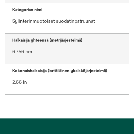
Kategorian nimi
Sylinterinmuotoiset suodatinpatruunat
Halkaisija yhteensä (metrijärjestelmä)
6.756 cm
Kokonaishalkaisija (brittiläinen yksikköjärjestelmä)
2.66 in