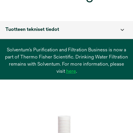
Tuotteen tekniset tiedot
Solventum’s Purification and Filtration Business is now a
part of Thermo Fisher Scientific. Drinking Water Filtration
remains with Solventum. For more information, please
opens
visit
here
.
in
a
new
tab