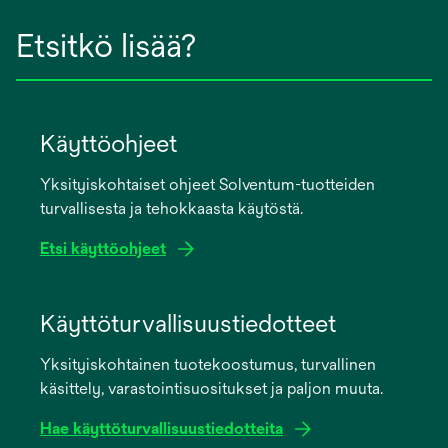
Etsitkö lisää?
Käyttöohjeet
Yksityiskohtaiset ohjeet Solventum-tuotteiden
turvallisesta ja tehokkaasta käytöstä.
Etsi käyttöohjeet
opens
in
Käyttöturvallisuustiedotteet
a
Yksityiskohtainen tuotekoostumus, turvallinen
new
käsittely, varastointisuositukset ja paljon muuta.
tab
Hae käyttöturvallisuustiedotteita