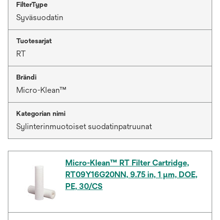
FilterType
Syväsuodatin
Tuotesarjat
RT
Brändi
Micro-Klean™
Kategorian nimi
Sylinterinmuotoiset suodatinpatruunat
Micro-Klean™ RT Filter Cartridge,
RT09Y16G20NN, 9.75 in, 1 µm, DOE,
PE, 30/CS