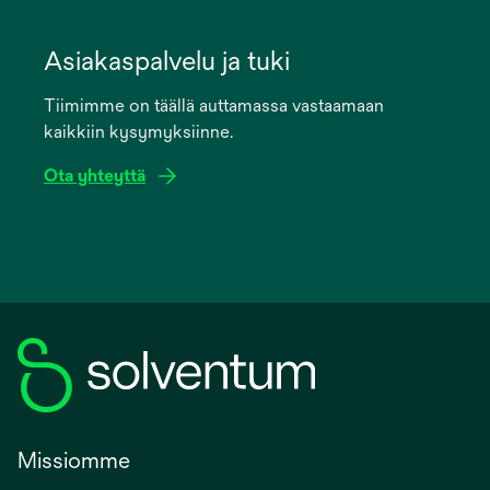
opens
in
Asiakaspalvelu ja tuki
a
Tiimimme on täällä auttamassa vastaamaan
new
kaikkiin kysymyksiinne.
tab
Ota yhteyttä
Missiomme