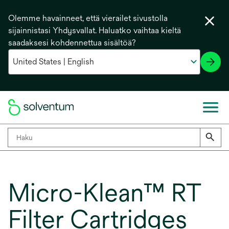
Olemme havainneet, että vierailet sivustolla
sijainnistasi Yhdysvallat. Haluatko vaihtaa kieltä
saadaksesi kohdennettua sisältöä?
Micro-Klean™ RT
Filter Cartridges