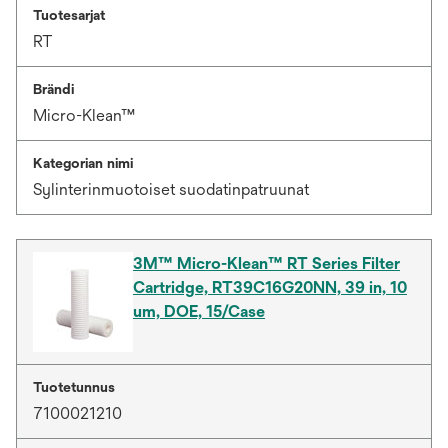
Tuotesarjat
RT
Brändi
Micro-Klean™
Kategorian nimi
Sylinterinmuotoiset suodatinpatruunat
3M™ Micro-Klean™ RT Series Filter
Cartridge, RT39C16G20NN, 39 in, 10
um, DOE, 15/Case
Tuotetunnus
7100021210