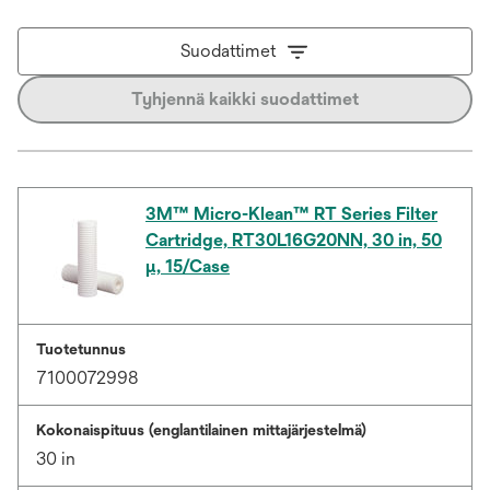
Suodattimet
Tyhjennä kaikki suodattimet
3M™ Micro-Klean™ RT Series Filter
Cartridge, RT30L16G20NN, 30 in, 50
µ, 15/Case
Tuotetunnus
7100072998
Kokonaispituus (englantilainen mittajärjestelmä)
30 in