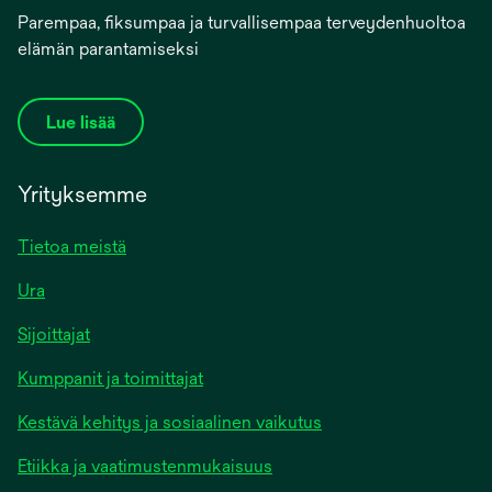
Parempaa, fiksumpaa ja turvallisempaa terveydenhuoltoa
elämän parantamiseksi
Lue lisää
Yrityksemme
Tietoa meistä
Ura
Sijoittajat
Kumppanit ja toimittajat
Kestävä kehitys ja sosiaalinen vaikutus
Etiikka ja vaatimustenmukaisuus