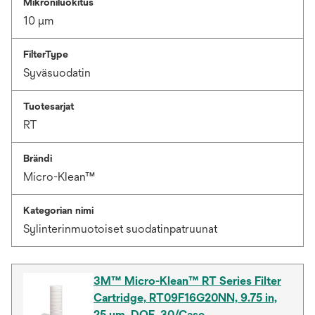
Mikroniluokitus
10 μm
FilterType
Syväsuodatin
Tuotesarjat
RT
Brändi
Micro-Klean™
Kategorian nimi
Sylinterinmuotoiset suodatinpatruunat
3M™ Micro-Klean™ RT Series Filter
Cartridge, RT09F16G20NN, 9.75 in,
25 um, DOE, 30/Case