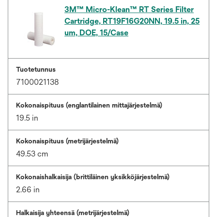
3M™ Micro-Klean™ RT Series Filter
Cartridge, RT19F16G20NN, 19.5 in, 25
um, DOE, 15/Case
Tuotetunnus
7100021138
Kokonaispituus (englantilainen mittajärjestelmä)
19.5 in
Kokonaispituus (metrijärjestelmä)
49.53 cm
Kokonaishalkaisija (brittiläinen yksikköjärjestelmä)
2.66 in
Halkaisija yhteensä (metrijärjestelmä)