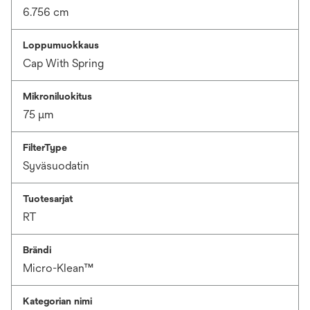
6.756 cm
Loppumuokkaus
Cap With Spring
Mikroniluokitus
75 μm
FilterType
Syväsuodatin
Tuotesarjat
RT
Brändi
Micro-Klean™
Kategorian nimi