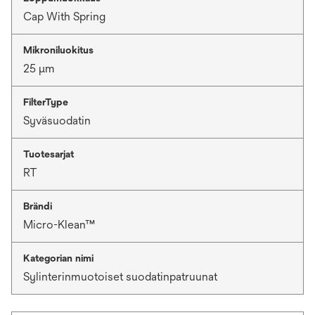
Cap With Spring
Mikroniluokitus
25 μm
FilterType
Syväsuodatin
Tuotesarjat
RT
Brändi
Micro-Klean™
Kategorian nimi
Sylinterinmuotoiset suodatinpatruunat