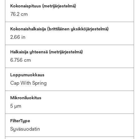
Kokonaispituus (metrijärjestelmä)
76.2 cm
Kokonaishalkaisija (brittiläinen yksikköjärjestelmä)
2.66 in
Halkaisija yhteensä (metrijärjestelmä)
6.756 cm
Loppumuokkaus
Cap With Spring
Mikroniluokitus
5 μm
FilterType
Syväsuodatin