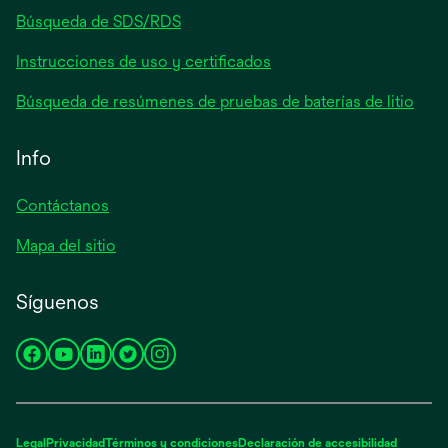
Búsqueda de SDS/RDS
Instrucciones de uso y certificados
Búsqueda de resúmenes de pruebas de baterías de litio
Info
Contáctanos
Mapa del sitio
Síguenos
se
se
se
se
se
abre
abre
abre
abre
abre
en
en
en
en
en
una
una
una
una
una
Legal
Privacidad
Términos y condiciones
Declaración de accesibilidad