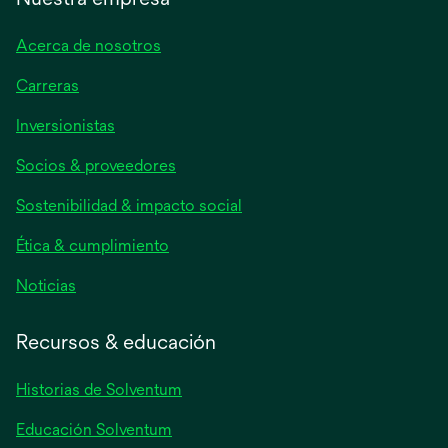
Acerca de nosotros
Carreras
se
Inversionistas
abre
Socios & proveedores
en
una
Sostenibilidad & impacto social
pestaña
nueva
Ética & cumplimiento
se
Noticias
abre
en
Recursos & educación
una
pestaña
Historias de Solventum
nueva
Educación Solventum