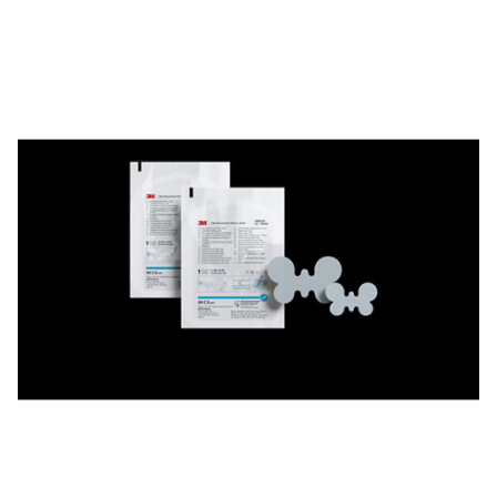
aceptado o rechazado, también elimina la carga de
trabajo de los documentos en papel y puede
eliminar la necesidad de llevar registros manuales.
Un avance revolucionario para su flujo de trabajo,
este Sistema de Prueba Attest™ eBowie-Dick se
encuentra en una categoría propia de la FDA de
Estados Unidos.