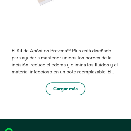
El Kit de Apósitos Prevena™ Plus está diseñado
para ayudar a mantener unidos los bordes de la
incisión, reduce el edema y elimina los fluidos y el
material infeccioso en un bote reemplazable. El
apósito actúa como barrera contra la
contaminación externa y proporciona una presión
Cargar más
negativa continua de -125 mmHg hasta 7 días en el
lugar de la incisión.