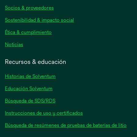
abre
Socios & proveedores
en
una
Sostenibilidad & impacto social
pestaña
nueva
Ética & cumplimiento
se
Noticias
abre
en
Recursos & educación
una
pestaña
Historias de Solventum
nueva
Educación Solventum
Búsqueda de SDS/RDS
Instrucciones de uso y certificados
Búsqueda de resúmenes de pruebas de baterías de litio