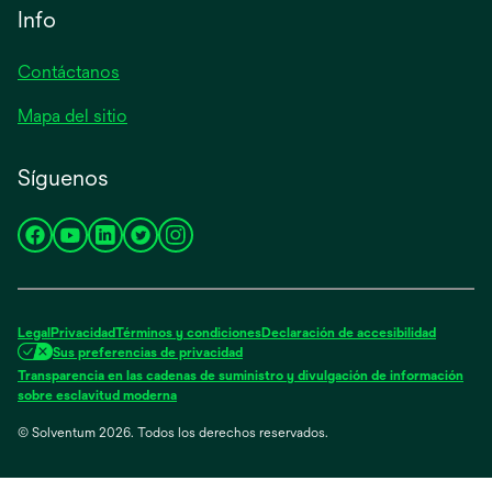
Info
Contáctanos
Mapa del sitio
Síguenos
se
se
se
se
se
abre
abre
abre
abre
abre
en
en
en
en
en
una
una
una
una
una
Legal
Privacidad
Términos y condiciones
Declaración de accesibilidad
pestaña
pestaña
pestaña
pestaña
pestaña
Sus preferencias de privacidad
nueva
nueva
nueva
nueva
nueva
Transparencia en las cadenas de suministro y divulgación de información
se
sobre esclavitud moderna
abre
© Solventum 2026. Todos los derechos reservados.
en
una
pestaña