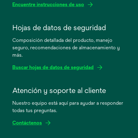
Encuentre instrucciones de uso
se
abre
Hojas de datos de seguridad
en
Composición detallada del producto, manejo
una
seguro, recomendaciones de almacenamiento y
pestaña
más.
nueva
Buscar hojas de datos de seguridad
se
abre
Atención y soporte al cliente
en
Nuestro equipo está aquí para ayudar a responder
una
todas tus preguntas.
pestaña
nueva
Contáctenos