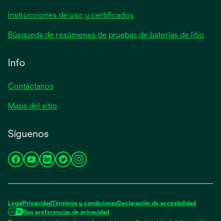
Instrucciones de uso y certificados
Búsqueda de resúmenes de pruebas de baterías de litio
Info
Contáctanos
Mapa del sitio
Síguenos
se
se
se
se
se
abre
abre
abre
abre
abre
en
en
en
en
en
una
una
una
una
una
Legal
Privacidad
Términos y condiciones
Declaración de accesibilidad
pestaña
pestaña
pestaña
pestaña
pestaña
Sus preferencias de privacidad