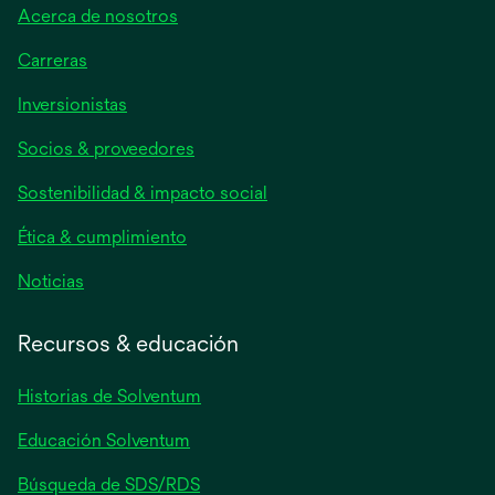
Acerca de nosotros
Carreras
se
Inversionistas
abre
Socios & proveedores
en
una
Sostenibilidad & impacto social
pestaña
nueva
Ética & cumplimiento
se
Noticias
abre
en
Recursos & educación
una
pestaña
Historias de Solventum
nueva
Educación Solventum
Búsqueda de SDS/RDS