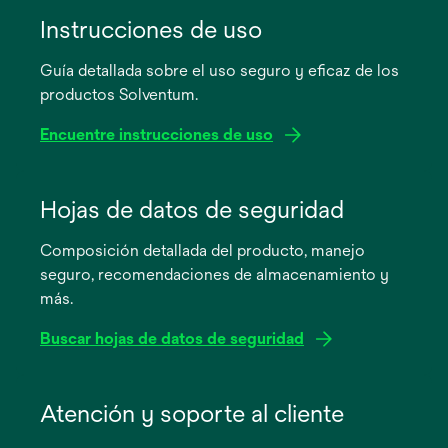
Instrucciones de uso
Guía detallada sobre el uso seguro y eficaz de los
productos Solventum.
Encuentre instrucciones de uso
se
abre
Hojas de datos de seguridad
en
Composición detallada del producto, manejo
una
seguro, recomendaciones de almacenamiento y
pestaña
más.
nueva
Buscar hojas de datos de seguridad
se
abre
Atención y soporte al cliente
en