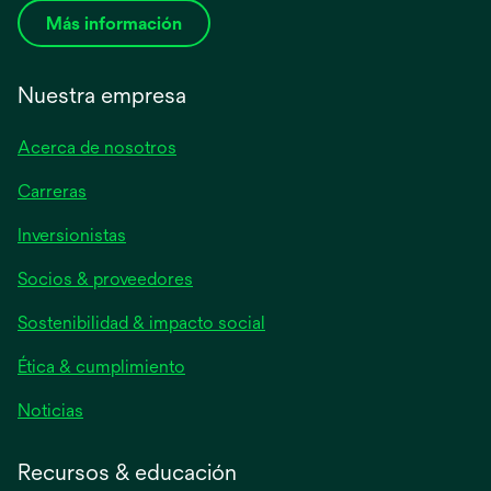
Más información
Nuestra empresa
Acerca de nosotros
Carreras
se
Inversionistas
abre
Socios & proveedores
en
una
Sostenibilidad & impacto social
pestaña
nueva
Ética & cumplimiento
se
Noticias
abre
en
Recursos & educación
una