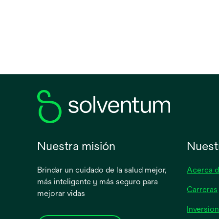
poliet
10 % d
equiva
dispon
Nuestra misión
Nuest
Brindar un cuidado de la salud mejor,
Acerca d
más inteligente y más seguro para
Carreras
mejorar vidas
Inversion