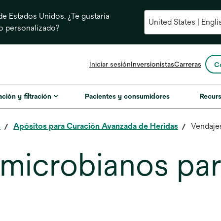
e Estados Unidos. ¿Te gustaría
do personalizado?
se
Iniciar sesión
Inversionistas
Carreras
C
abre
en
una
ación y filtración
Pacientes y consumidores
Recur
pestaña
nueva
s
Apósitos para Curación Avanzada de Heridas
Vendajes
imicrobianos par