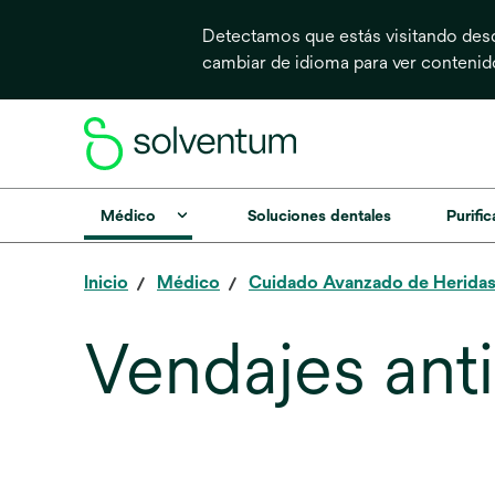
Detectamos que estás visitando desd
cambiar de idioma para ver conteni
Médico
Soluciones dentales
Purific
Inicio
Médico
Cuidado Avanzado de Herida
Vendajes ant