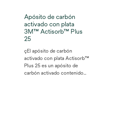
Apósito de carbón
activado con plata
3M™ Actisorb™ Plus
25
çEl apósito de carbón
activado con plata Actisorb™
y
Plus 25 es un apósito de
carbón activado contenido
en una malla de nailon no
adherente. Atrapa el olor al
tiempo que proporciona una
barrera efectiva contra la
penetración bacteriana, lo
que puede ayudar a reducir la
infección.¹