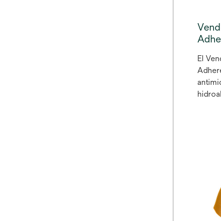
Vend
Adhe
El Ven
Adhere
antimi
hidroa
tecnol
precis
permit
dolor 
del te
minimi
de la f