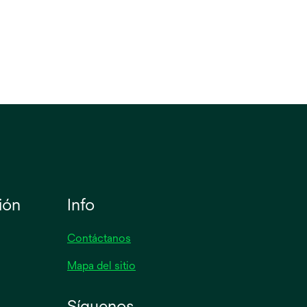
ión
Info
Contáctanos
Mapa del sitio
Síguenos