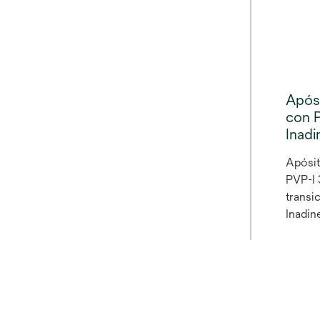
Após
con 
Inad
Apósit
PVP-I
transi
Inadin
adhere
apósit
(PVP-I
tejido
baja a
con un