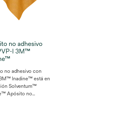
ito no adhesivo
PVP-I 3M™
ine™
o no adhesivo con
 3M™ Inadine™ está en
ción Solventum™
e™ Apósito no
nte con PVP-I. El
o no adhesivo Inadine™
) está formado por un
 de viscosa tejida de
dherencia impregnado
a base de