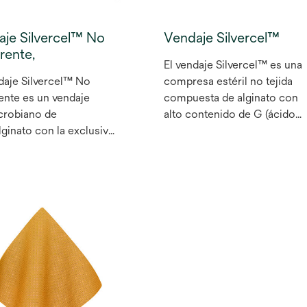
aje Silvercel™ No
Vendaje Silvercel™
rente,
El vendaje Silvercel™ es una
daje Silvercel™ No
compresa estéril no tejida
nte es un vendaje
compuesta de alginato con
crobiano de
alto contenido de G (ácido
lginato con la exclusiva
gulurónico),
ogía del film de
carboximetilcelulosa (CMC) 
ión Easylift™, que
fibras de nailon recubiertas
e una remoción sin
de plata.
y la protección eficaz
jido recién formado,
zando la despegadura
ibra.