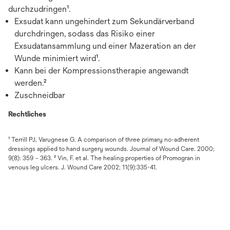
durchzudringen¹.
Exsudat kann ungehindert zum Sekundärverband
durchdringen, sodass das Risiko einer
Exsudatansammlung und einer Mazeration an der
Wunde minimiert wird¹.
Kann bei der Kompressionstherapie angewandt
werden.²
Zuschneidbar
Rechtliches
¹ Terrill PJ, Varugnese G. A comparison of three primary no-adherent
dressings applied to hand surgery wounds. Journal of Wound Care. 2000;
9(8): 359 – 363. ² Vin, F. et al. The healing properties of Promogran in
venous leg ulcers. J. Wound Care 2002; 11(9):335-41.