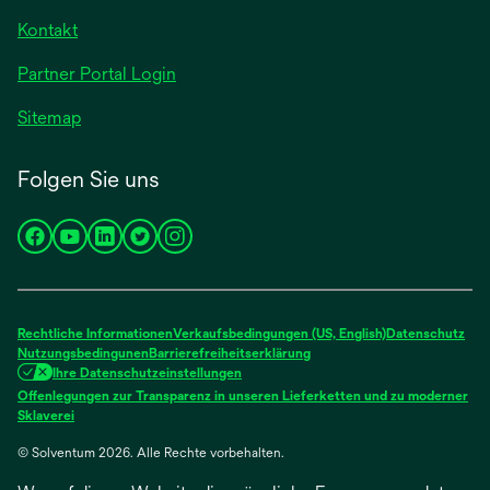
geöffnet
Registerkarte
Kontakt
geöffnet
Partner Portal Login
Sitemap
Folgen Sie uns
wird
wird
wird
wird
wird
in
in
in
in
in
einer
einer
einer
einer
einer
neuen
neuen
neuen
neuen
neuen
Rechtliche Informationen
Verkaufsbedingungen (US, English)
Datenschutz
Registerkarte
Registerkarte
Registerkarte
Registerkarte
Registerkarte
Nutzungsbedingunen
Barrierefreiheitserklärung
Ihre Datenschutzeinstellungen
geöffnet
geöffnet
geöffnet
geöffnet
geöffnet
Offenlegungen zur Transparenz in unseren Lieferketten und zu moderner
wird
Sklaverei
in
© Solventum 2026. Alle Rechte vorbehalten.
einer
neuen