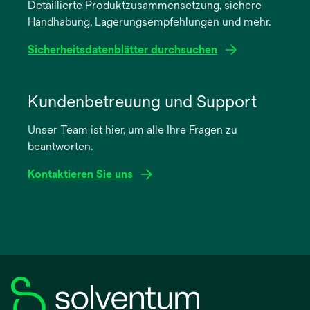
Detaillierte Produktzusammensetzung, sichere
neuen
Handhabung, Lagerungsempfehlungen und mehr.
Registerkarte
geöffnet
Sicherheitsdatenblätter durchsuchen
wird
in
Kundenbetreuung und Support
einer
Unser Team ist hier, um alle Ihre Fragen zu
neuen
beantworten.
Registerkarte
geöffnet
Kontaktieren Sie uns