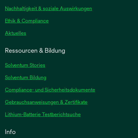
neuen
Nachhaltigkeit & soziale Auswirkungen
Registerkarte
geöffnet
Ethik & Compliance
wird
Aktuelles
in
einer
Ressourcen & Bildung
neuen
Registerkarte
Solventum Stories
geöffnet
Solventum Bildung
Compliance- und Sicherheitsdokumente
wird
Gebrauchsanweisungen & Zertifikate
in
wird
Lithium-Batterie Testberichtsuche
einer
in
neuen
einer
Info
Registerkarte
neuen