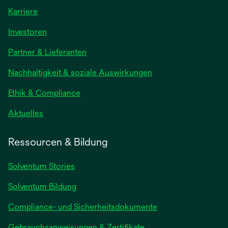
Karriere
wird
Investoren
in
Partner & Lieferanten
einer
neuen
Nachhaltigkeit & soziale Auswirkungen
Registerkarte
geöffnet
Ethik & Compliance
wird
Aktuelles
in
einer
Ressourcen & Bildung
neuen
Registerkarte
Solventum Stories
geöffnet
Solventum Bildung
Compliance- und Sicherheitsdokumente
wird
Gebrauchsanweisungen & Zertifikate