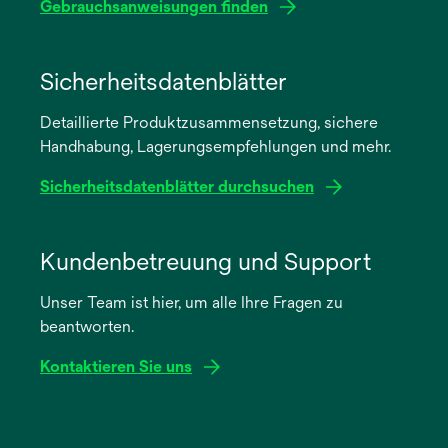
Gebrauchsanweisungen finden
wird
in
Sicherheitsdatenblätter
einer
Detaillierte Produktzusammensetzung, sichere
neuen
Handhabung, Lagerungsempfehlungen und mehr.
Registerkarte
geöffnet
Sicherheitsdatenblätter durchsuchen
wird
in
Kundenbetreuung und Support
einer
Unser Team ist hier, um alle Ihre Fragen zu
neuen
beantworten.
Registerkarte
geöffnet
Kontaktieren Sie uns