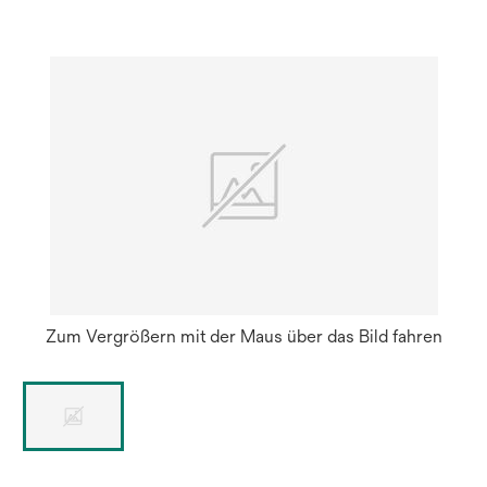
neuen
Regist
geöffn
Zum Vergrößern mit der Maus über das Bild fahren