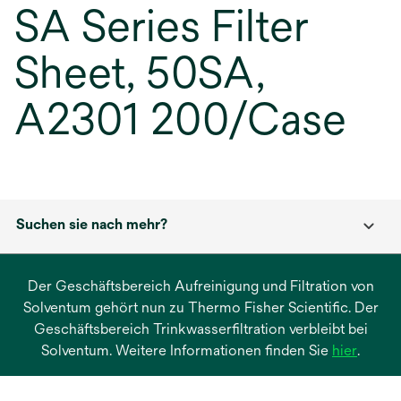
SA Series Filter
Sheet, 50SA,
A2301 200/Case
Suchen sie nach mehr?
Der Geschäftsbereich Aufreinigung und Filtration von
Solventum gehört nun zu Thermo Fisher Scientific. Der
Geschäftsbereich Trinkwasserfiltration verbleibt bei
wird
Solventum. Weitere Informationen finden Sie
hier
.
in
einer