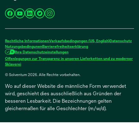
wird
wird
wird
wird
wird
in
in
in
in
in
einer
einer
einer
einer
einer
neuen
neuen
neuen
neuen
neuen
Rechtliche Informationen
Verkaufsbedingungen (US, English)
Datenschutz
Registerkarte
Registerkarte
Registerkarte
Registerkarte
Registerkarte
Nutzungsbedingunen
Barrierefreiheitserklärung
Ihre Datenschutzeinstellungen
geöffnet
geöffnet
geöffnet
geöffnet
geöffnet
Offenlegungen zur Transparenz in unseren Lieferketten und zu moderner
wird
Sklaverei
in
© Solventum 2026. Alle Rechte vorbehalten.
einer
neuen
Wo auf dieser Website die männliche Form verwendet
Registerkarte
geöffnet
wird, geschieht dies ausschließlich aus Gründen der
besseren Lesbarkeit. Die Bezeichnungen gelten
gleichermaßen für alle Geschlechter (m/w/d).