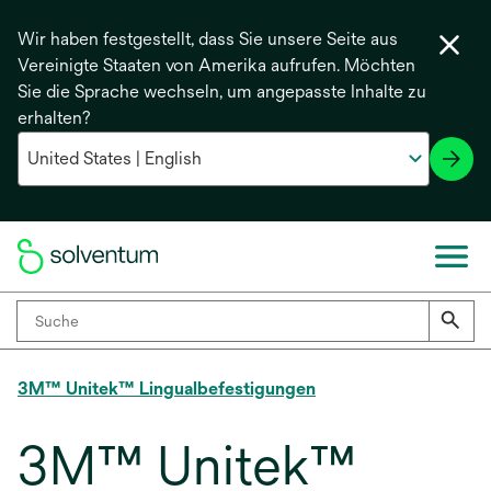
Wir haben festgestellt, dass Sie unsere Seite aus
Vereinigte Staaten von Amerika aufrufen. Möchten
Sie die Sprache wechseln, um angepasste Inhalte zu
erhalten?
3M™ Unitek™ Lingualbefestigungen
3M™ Unitek™