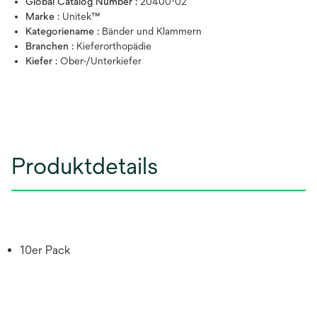
Global Catalog Number :
20400-02
Marke :
Unitek™
Kategoriename :
Bänder und Klammern
Branchen :
Kieferorthopädie
Kiefer :
Ober-/Unterkiefer
Produktdetails
10er Pack