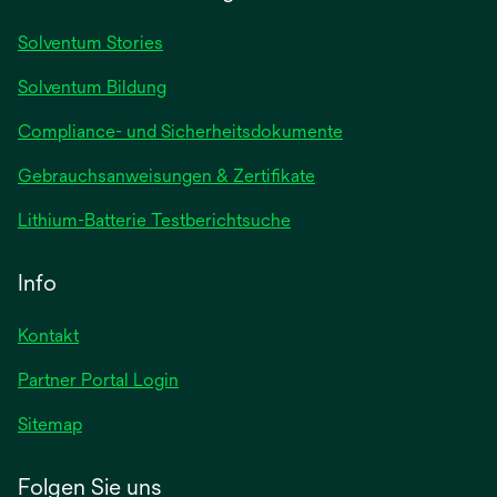
neuen
Registerkarte
Solventum Stories
geöffnet
Solventum Bildung
Compliance- und Sicherheitsdokumente
wird
Gebrauchsanweisungen & Zertifikate
in
wird
Lithium-Batterie Testberichtsuche
einer
in
neuen
einer
Info
Registerkarte
neuen
geöffnet
Registerkarte
Kontakt
geöffnet
Partner Portal Login
Sitemap
Folgen Sie uns