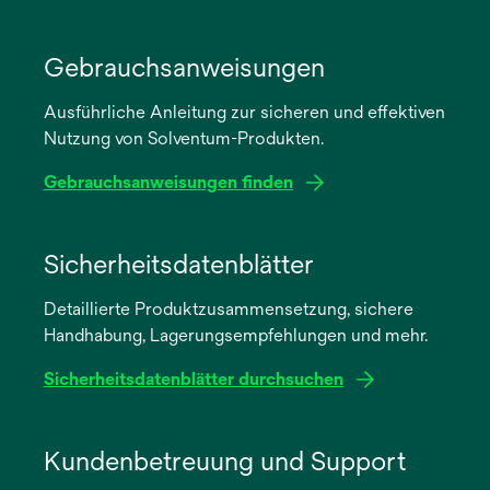
Gebrauchsanweisungen
Ausführliche Anleitung zur sicheren und effektiven
Nutzung von Solventum-Produkten.
Gebrauchsanweisungen finden
wird
in
Sicherheitsdatenblätter
einer
Detaillierte Produktzusammensetzung, sichere
neuen
Handhabung, Lagerungsempfehlungen und mehr.
Registerkarte
geöffnet
Sicherheitsdatenblätter durchsuchen
wird
in
Kundenbetreuung und Support
einer