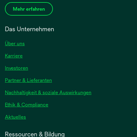
Mehr erfahren
Das Unternehmen
Über uns
Karriere
wird
Investoren
in
Partner & Lieferanten
einer
neuen
Nachhaltigkeit & soziale Auswirkungen
Registerkarte
geöffnet
Ethik & Compliance
wird
Aktuelles
in
einer
Ressourcen & Bildung