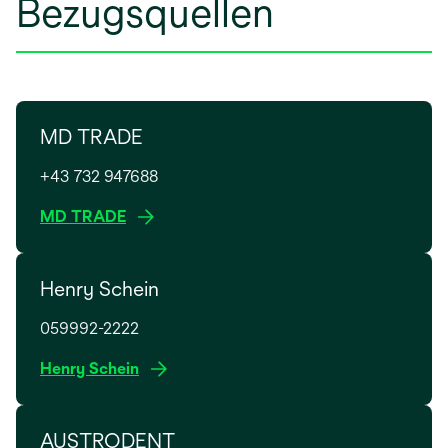
Bezugsquellen
MD TRADE
+43 732 947688
w
MD TRADE
i
r
Henry Schein
d
i
059992-2222
n
e
w
Henry Schein
i
i
n
r
e
AUSTRODENT
d