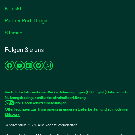
geöffnet
Registerkarte
Kontakt
geöffnet
Partner Portal Login
Sitemap
Folgen Sie uns
wird
wird
wird
wird
wird
in
in
in
in
in
einer
einer
einer
einer
einer
neuen
neuen
neuen
neuen
neuen
Rechtliche Informationen
Verkaufsbedingungen (US, English)
Datenschutz
Registerkarte
Registerkarte
Registerkarte
Registerkarte
Registerkarte
Nutzungsbedingunen
Barrierefreiheitserklärung
Ihre Datenschutzeinstellungen
geöffnet
geöffnet
geöffnet
geöffnet
geöffnet
Offenlegungen zur Transparenz in unseren Lieferketten und zu moderner
wird
Sklaverei
in
© Solventum 2026. Alle Rechte vorbehalten.
einer
neuen