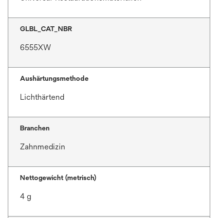
k
a
GLBL_CAT_NBR
r
t
6555XW
e
g
e
Aushärtungsmethode
ö
Lichthärtend
f
f
n
Branchen
e
Zahnmedizin
t
Nettogewicht (metrisch)
4 g