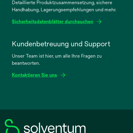
Detaillierte Produktzusammensetzung, sichere
neuen
Handhabung, Lagerungsempfehlungen und mehr.
Registerkarte
geöffnet
Sicherheitsdatenblätter durchsuchen
wird
in
Kundenbetreuung und Support
einer
Unser Team ist hier, um alle Ihre Fragen zu
neuen
beantworten.
Registerkarte
geöffnet
Kontaktieren Sie uns