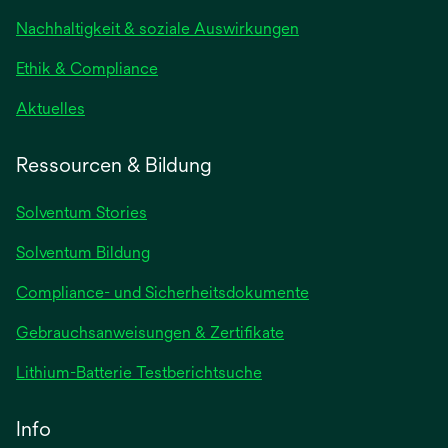
neuen
Nachhaltigkeit & soziale Auswirkungen
Registerkarte
geöffnet
Ethik & Compliance
wird
Aktuelles
in
einer
Ressourcen & Bildung
neuen
Registerkarte
Solventum Stories
geöffnet
Solventum Bildung
Compliance- und Sicherheitsdokumente
wird
Gebrauchsanweisungen & Zertifikate
in
wird
Lithium-Batterie Testberichtsuche
einer
in
neuen
einer
Info
Registerkarte
neuen