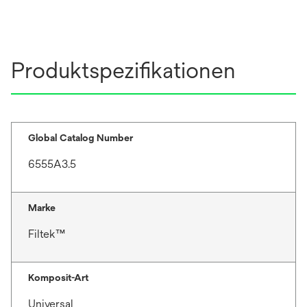
n
e
e
g
e
r
t
e
i
k
ö
n
a
Produktspezifikationen
f
e
r
f
r
t
n
n
e
e
e
g
t
u
e
Global Catalog Number
e
ö
6555A3.5
n
f
R
f
e
n
Marke
g
e
Filtek™
i
t
s
t
Komposit-Art
e
r
Universal