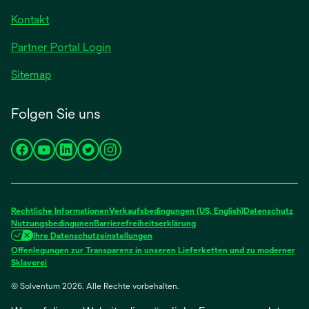
geöffnet
Registerkarte
Kontakt
geöffnet
Partner Portal Login
Sitemap
Folgen Sie uns
wird
wird
wird
wird
wird
in
in
in
in
in
einer
einer
einer
einer
einer
neuen
neuen
neuen
neuen
neuen
Rechtliche Informationen
Verkaufsbedingungen (US, English)
Datenschutz
Registerkarte
Registerkarte
Registerkarte
Registerkarte
Registerkarte
Nutzungsbedingunen
Barrierefreiheitserklärung
Ihre Datenschutzeinstellungen
geöffnet
geöffnet
geöffnet
geöffnet
geöffnet
Offenlegungen zur Transparenz in unseren Lieferketten und zu moderner
wird
Sklaverei
in
© Solventum 2026. Alle Rechte vorbehalten.
einer
neuen