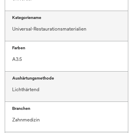
k
a
Kategoriename
r
t
Universal-Restaurationsmaterialien
e
g
e
Farben
ö
A3.5
f
f
n
Aushärtungsmethode
e
Lichthärtend
t
Branchen
Zahnmedizin