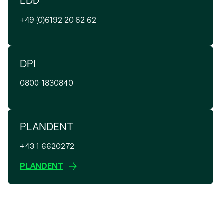
EDD
R
r
g
i
r
e
n
e
+49 (0)6192 20 62 62
n
k
g
e
ö
e
a
i
u
f
i
r
s
e
f
n
t
DPI
t
n
n
e
e
e
R
e
r
g
0800-1830840
r
e
t
n
e
k
g
e
ö
a
i
u
f
r
PLANDENT
s
e
f
t
t
n
n
e
+43 1 6620272
e
R
e
g
r
w
e
t
PLANDENT
e
k
i
g
ö
a
r
i
f
r
d
s
f
t
i
t
n
e