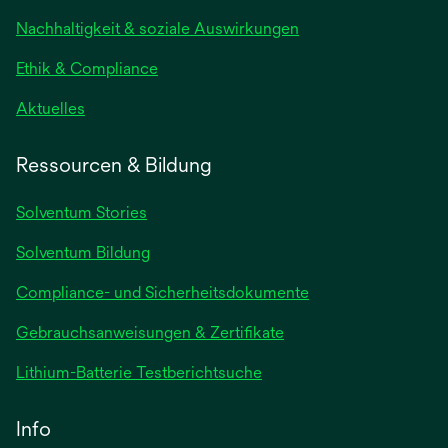
neuen
Nachhaltigkeit & soziale Auswirkungen
Registerkarte
geöffnet
Ethik & Compliance
wird
Aktuelles
in
einer
Ressourcen & Bildung
neuen
Registerkarte
Solventum Stories
geöffnet
Solventum Bildung
Compliance- und Sicherheitsdokumente
wird
Gebrauchsanweisungen & Zertifikate
in
wird
Lithium-Batterie Testberichtsuche
einer
in
neuen
einer
Info
Registerkarte
neuen