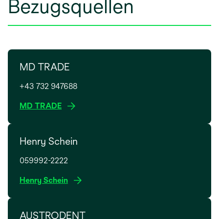
Bezugsquellen
MD TRADE
+43 732 947688
w
MD TRADE
i
r
Henry Schein
d
i
059992-2222
n
e
w
Henry Schein
i
i
n
r
e
AUSTRODENT
d