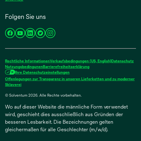
Folgen Sie uns
wird
wird
wird
wird
wird
in
in
in
in
in
einer
einer
einer
einer
einer
neuen
neuen
neuen
neuen
neuen
Rechtliche Informationen
Verkaufsbedingungen (US, English)
Datenschutz
Registerkarte
Registerkarte
Registerkarte
Registerkarte
Registerkarte
Nutzungsbedingunen
Barrierefreiheitserklärung
Ihre Datenschutzeinstellungen
geöffnet
geöffnet
geöffnet
geöffnet
geöffnet
Offenlegungen zur Transparenz in unseren Lieferketten und zu moderner
wird
Sklaverei
in
© Solventum 2026. Alle Rechte vorbehalten.
einer
neuen
Wo auf dieser Website die männliche Form verwendet
Registerkarte
geöffnet
wird, geschieht dies ausschließlich aus Gründen der
besseren Lesbarkeit. Die Bezeichnungen gelten
gleichermaßen für alle Geschlechter (m/w/d).