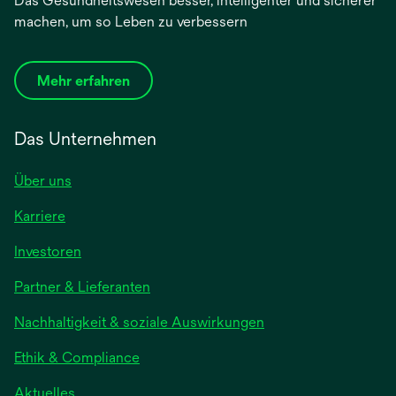
Das Gesundheitswesen besser, intelligenter und sicherer
machen, um so Leben zu verbessern
Mehr erfahren
Das Unternehmen
Über uns
Karriere
wird
Investoren
in
Partner & Lieferanten
einer
neuen
Nachhaltigkeit & soziale Auswirkungen
Registerkarte
geöffnet
Ethik & Compliance
wird
Aktuelles