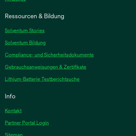
in
einer
Ressourcen & Bildung
neuen
Registerkarte
Solventum Stories
geöffnet
Solventum Bildung
Compliance- und Sicherheitsdokumente
wird
Gebrauchsanweisungen & Zertifikate
in
wird
Lithium-Batterie Testberichtsuche
einer
in
neuen
einer
Info
Registerkarte
neuen
geöffnet
Registerkarte
Kontakt
geöffnet
Partner Portal Login
Sitemap