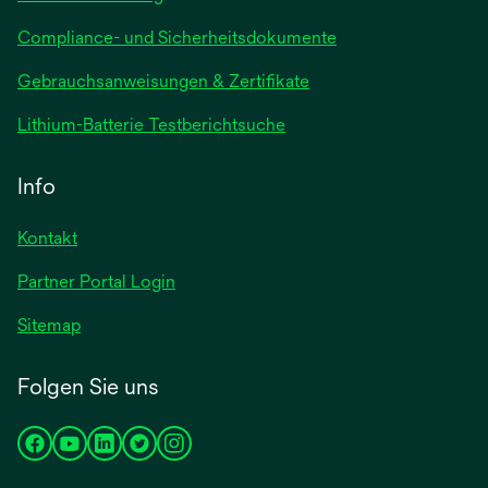
Compliance- und Sicherheitsdokumente
wird
Gebrauchsanweisungen & Zertifikate
in
wird
Lithium-Batterie Testberichtsuche
einer
in
neuen
einer
Info
Registerkarte
neuen
geöffnet
Registerkarte
Kontakt
geöffnet
Partner Portal Login
Sitemap
Folgen Sie uns
wird
wird
wird
wird
wird
in
in
in
in
in