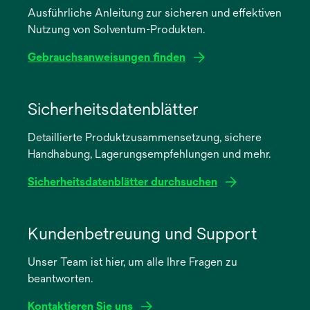
Ausführliche Anleitung zur sicheren und effektiven
Nutzung von Solventum-Produkten.
Gebrauchsanweisungen finden
wird
in
Sicherheitsdatenblätter
einer
Detaillierte Produktzusammensetzung, sichere
neuen
Handhabung, Lagerungsempfehlungen und mehr.
Registerkarte
geöffnet
Sicherheitsdatenblätter durchsuchen
wird
in
Kundenbetreuung und Support
einer
Unser Team ist hier, um alle Ihre Fragen zu
neuen
beantworten.
Registerkarte
geöffnet
Kontaktieren Sie uns