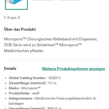
1-3 von 3
Über das Produkt
Micropore™ Chirurgisches Klebeband mit Dispenser,
1535 Serie wird zu Solventum™ Micropore™
Medizinisches pflaster.
Details
Weitere Produktoptionen anzeigen
Global Catalog Number :
1535E-0
Gesamtlänge (metrisch) :
9.1 m
Marke :
Micropore™
Produktfarbe :
weiß
Kategoriename :
Medizinische Fixierungsklebestreifen & -
bandagen
Gesamtlänge (imperial) :
358.27 in