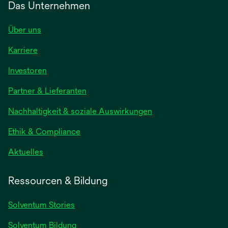
Das Unternehmen
Über uns
Karriere
wird
Investoren
in
Partner & Lieferanten
einer
neuen
Nachhaltigkeit & soziale Auswirkungen
Registerkarte
geöffnet
Ethik & Compliance
wird
Aktuelles
in
einer
Ressourcen & Bildung
neuen
Registerkarte
Solventum Stories
geöffnet
Solventum Bildung