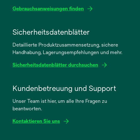
Gebrauchsanweisungen finden
wird
in
Sicherheitsdatenblätter
einer
Detaillierte Produktzusammensetzung, sichere
neuen
Handhabung, Lagerungsempfehlungen und mehr.
Registerkarte
geöffnet
Sicherheitsdatenblätter durchsuchen
wird
in
Kundenbetreuung und Support
einer
Unser Team ist hier, um alle Ihre Fragen zu
neuen
beantworten.
Registerkarte
geöffnet
Kontaktieren Sie uns