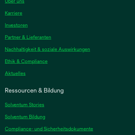
Über uns
Karriere
wird
Investoren
in
Partner & Lieferanten
einer
neuen
Nachhaltigkeit & soziale Auswirkungen
Registerkarte
geöffnet
Ethik & Compliance
wird
Aktuelles
in
einer
Ressourcen & Bildung
neuen
Registerkarte
Solventum Stories
geöffnet
Solventum Bildung
Compliance- und Sicherheitsdokumente