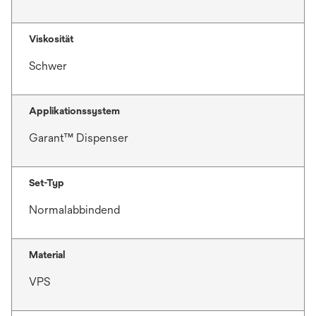
ö
f
f
Viskosität
n
Schwer
e
t
Applikationssystem
Garant™ Dispenser
Set-Typ
Normalabbindend
Material
VPS