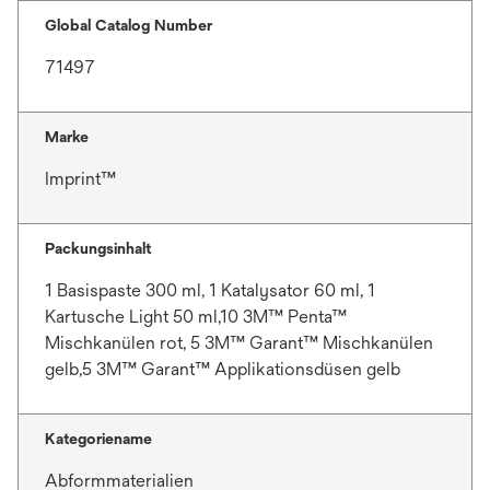
t
u
e
Global Catalog Number
e
ö
71497
n
f
R
f
e
n
Marke
g
e
Imprint™
i
t
s
t
Packungsinhalt
e
r
1 Basispaste 300 ml, 1 Katalysator 60 ml, 1
k
Kartusche Light 50 ml,10 3M™ Penta™
a
Mischkanülen rot, 5 3M™ Garant™ Mischkanülen
r
gelb,5 3M™ Garant™ Applikationsdüsen gelb
t
e
Kategoriename
g
e
Abformmaterialien