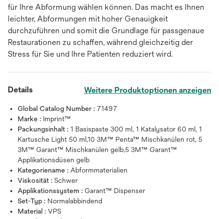
für Ihre Abformung wählen können. Das macht es Ihnen
leichter, Abformungen mit hoher Genauigkeit
durchzuführen und somit die Grundlage für passgenaue
Restaurationen zu schaffen, während gleichzeitig der
Stress für Sie und Ihre Patienten reduziert wird.
Details
Weitere Produktoptionen anzeigen
Global Catalog Number :
71497
Marke :
Imprint™
Packungsinhalt :
1 Basispaste 300 ml, 1 Katalysator 60 ml, 1
Kartusche Light 50 ml,10 3M™ Penta™ Mischkanülen rot, 5
3M™ Garant™ Mischkanülen gelb,5 3M™ Garant™
Applikationsdüsen gelb
Kategoriename :
Abformmaterialien
Viskosität :
Schwer
Applikationssystem :
Garant™ Dispenser
Set-Typ :
Normalabbindend
Material :
VPS