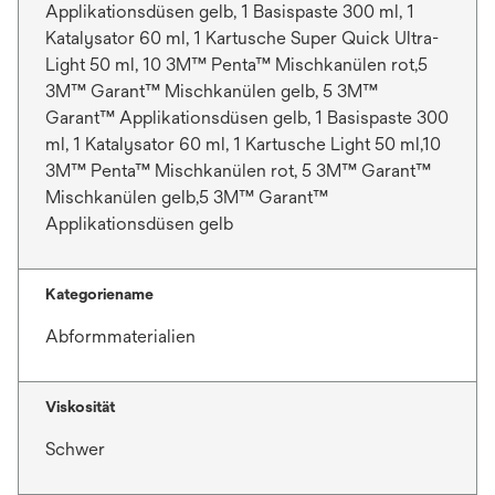
ö
Applikationsdüsen gelb, 1 Basispaste 300 ml, 1
f
Katalysator 60 ml, 1 Kartusche Super Quick Ultra-
f
Light 50 ml, 10 3M™ Penta™ Mischkanülen rot,5
n
3M™ Garant™ Mischkanülen gelb, 5 3M™
e
Garant™ Applikationsdüsen gelb, 1 Basispaste 300
t
ml, 1 Katalysator 60 ml, 1 Kartusche Light 50 ml,10
3M™ Penta™ Mischkanülen rot, 5 3M™ Garant™
Mischkanülen gelb,5 3M™ Garant™
Applikationsdüsen gelb
Kategoriename
Abformmaterialien
Viskosität
Schwer