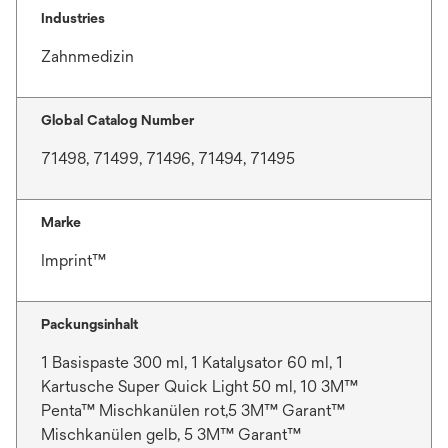
t
u
e
Industries
e
ö
Zahnmedizin
n
f
R
f
e
n
Global Catalog Number
g
e
71498, 71499, 71496, 71494, 71495
i
t
s
t
Marke
e
r
Imprint™
k
a
Packungsinhalt
r
t
1 Basispaste 300 ml, 1 Katalysator 60 ml, 1
e
Kartusche Super Quick Light 50 ml, 10 3M™
g
Penta™ Mischkanülen rot,5 3M™ Garant™
e
Mischkanülen gelb, 5 3M™ Garant™