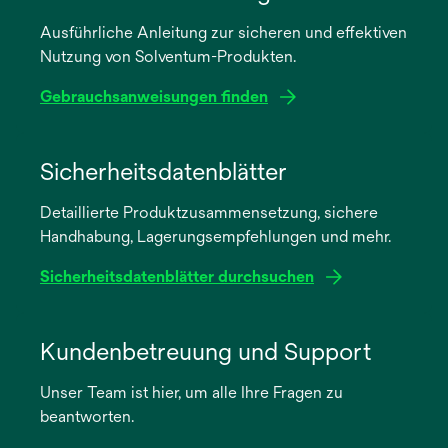
Ausführliche Anleitung zur sicheren und effektiven
Nutzung von Solventum-Produkten.
Gebrauchsanweisungen finden
wird
in
Sicherheitsdatenblätter
einer
Detaillierte Produktzusammensetzung, sichere
neuen
Handhabung, Lagerungsempfehlungen und mehr.
Registerkarte
geöffnet
Sicherheitsdatenblätter durchsuchen
wird
in
Kundenbetreuung und Support
einer
Unser Team ist hier, um alle Ihre Fragen zu
neuen
beantworten.
Registerkarte
geöffnet