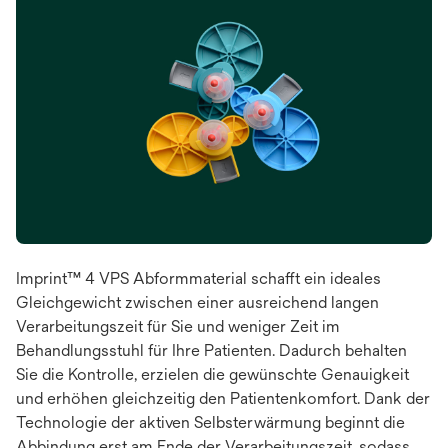
Imprint™ 4 VPS Abformmaterial schafft ein ideales
Gleichgewicht zwischen einer ausreichend langen
Verarbeitungszeit für Sie und weniger Zeit im
Behandlungsstuhl für Ihre Patienten. Dadurch behalten
Sie die Kontrolle, erzielen die gewünschte Genauigkeit
und erhöhen gleichzeitig den Patientenkomfort. Dank der
Technologie der aktiven Selbsterwärmung beginnt die
Abbindung erst am Ende der Verarbeitungszeit, sodass