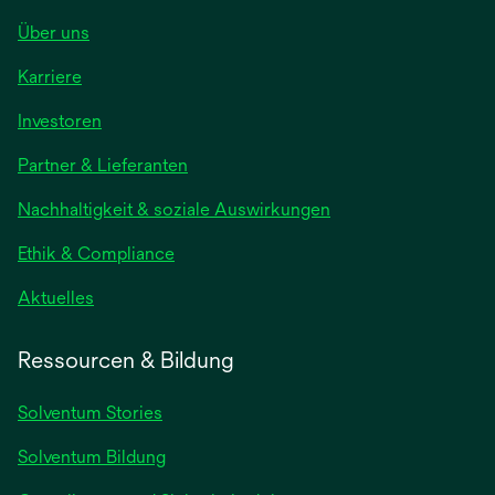
Über uns
Karriere
wird
Investoren
in
Partner & Lieferanten
einer
neuen
Nachhaltigkeit & soziale Auswirkungen
Registerkarte
geöffnet
Ethik & Compliance
wird
Aktuelles
in
einer
Ressourcen & Bildung
neuen
Registerkarte
Solventum Stories
geöffnet
Solventum Bildung