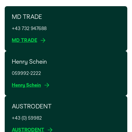
MD TRADE
+43 732 947688
w
MD TRADE
i
r
Henry Schein
d
i
059992-2222
n
e
w
Henry Schein
i
i
n
r
e
AUSTRODENT
d
r
i
n
+43 (0) 59982
n
e
e
w
AUSTRODENT
u