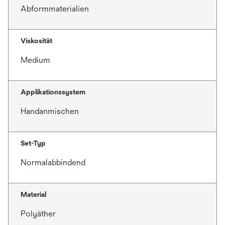
t
Abformmaterialien
e
g
e
Viskosität
ö
Medium
f
f
n
Applikationssystem
e
Handanmischen
t
Set-Typ
Normalabbindend
Material
Polyäther