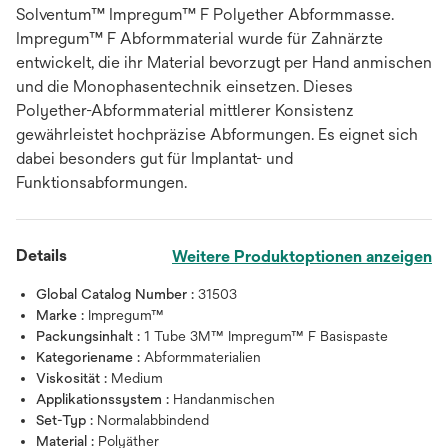
Solventum™ Impregum™ F Polyether Abformmasse.
Impregum™ F Abformmaterial wurde für Zahnärzte
entwickelt, die ihr Material bevorzugt per Hand anmischen
und die Monophasentechnik einsetzen. Dieses
Polyether-Abformmaterial mittlerer Konsistenz
gewährleistet hochpräzise Abformungen. Es eignet sich
dabei besonders gut für Implantat- und
Funktionsabformungen.
Details
Weitere Produktoptionen anzeigen
Global Catalog Number :
31503
Marke :
Impregum™
Packungsinhalt :
1 Tube 3M™ Impregum™ F Basispaste
Kategoriename :
Abformmaterialien
Viskosität :
Medium
Applikationssystem :
Handanmischen
Set-Typ :
Normalabbindend
Material :
Polyäther