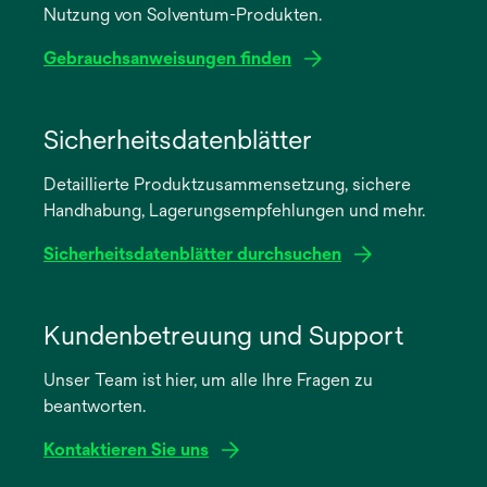
Nutzung von Solventum-Produkten.
Gebrauchsanweisungen finden
wird
in
Sicherheitsdatenblätter
einer
Detaillierte Produktzusammensetzung, sichere
neuen
Handhabung, Lagerungsempfehlungen und mehr.
Registerkarte
geöffnet
Sicherheitsdatenblätter durchsuchen
wird
in
Kundenbetreuung und Support
einer
Unser Team ist hier, um alle Ihre Fragen zu
neuen
beantworten.
Registerkarte
geöffnet
Kontaktieren Sie uns