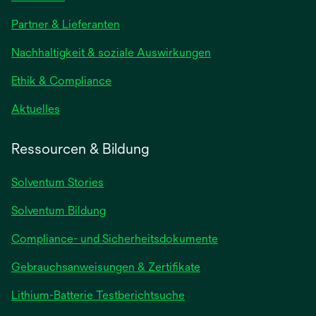
in
Partner & Lieferanten
einer
neuen
Nachhaltigkeit & soziale Auswirkungen
Registerkarte
geöffnet
Ethik & Compliance
wird
Aktuelles
in
einer
Ressourcen & Bildung
neuen
Registerkarte
Solventum Stories
geöffnet
Solventum Bildung
Compliance- und Sicherheitsdokumente
wird
Gebrauchsanweisungen & Zertifikate
in
wird
Lithium-Batterie Testberichtsuche
einer
in