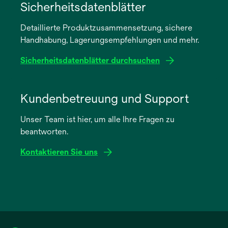
in
Sicherheitsdatenblätter
einer
Detaillierte Produktzusammensetzung, sichere
neuen
Handhabung, Lagerungsempfehlungen und mehr.
Registerkarte
geöffnet
Sicherheitsdatenblätter durchsuchen
wird
in
Kundenbetreuung und Support
einer
Unser Team ist hier, um alle Ihre Fragen zu
neuen
beantworten.
Registerkarte
geöffnet
Kontaktieren Sie uns