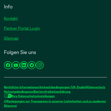
neuen
einer
Info
Registerkarte
neuen
geöffnet
Registerkarte
Kontakt
geöffnet
Partner Portal Login
Sitemap
Folgen Sie uns
wird
wird
wird
wird
wird
in
in
in
in
in
einer
einer
einer
einer
einer
neuen
neuen
neuen
neuen
neuen
Rechtliche Informationen
Verkaufsbedingungen (US, English)
Datenschutz
Registerkarte
Registerkarte
Registerkarte
Registerkarte
Registerkarte
Nutzungsbedingunen
Barrierefreiheitserklärung
Ihre Datenschutzeinstellungen
geöffnet
geöffnet
geöffnet
geöffnet
geöffnet
Offenlegungen zur Transparenz in unseren Lieferketten und zu moderner
wird
Sklaverei
in