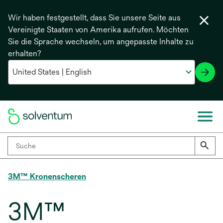
Wir haben festgestellt, dass Sie unsere Seite aus
Vereinigte Staaten von Amerika aufrufen. Möchten
Sie die Sprache wechseln, um angepasste Inhalte zu
erhalten?
3M™ Kronenscheren
3M™