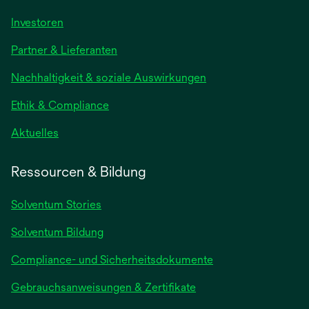
wird
Investoren
in
Partner & Lieferanten
einer
neuen
Nachhaltigkeit & soziale Auswirkungen
Registerkarte
geöffnet
Ethik & Compliance
wird
Aktuelles
in
einer
Ressourcen & Bildung
neuen
Registerkarte
Solventum Stories
geöffnet
Solventum Bildung
Compliance- und Sicherheitsdokumente
wird
Gebrauchsanweisungen & Zertifikate
in