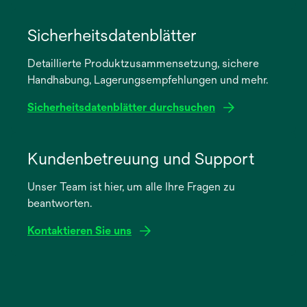
wird
in
Sicherheitsdatenblätter
einer
Detaillierte Produktzusammensetzung, sichere
neuen
Handhabung, Lagerungsempfehlungen und mehr.
Registerkarte
geöffnet
Sicherheitsdatenblätter durchsuchen
wird
in
Kundenbetreuung und Support
einer
Unser Team ist hier, um alle Ihre Fragen zu
neuen
beantworten.
Registerkarte
geöffnet
Kontaktieren Sie uns