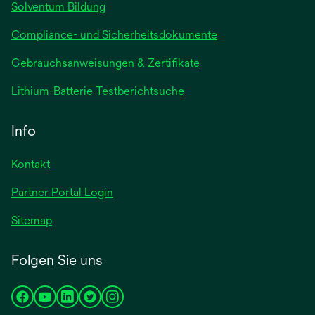
Solventum Bildung
Compliance- und Sicherheitsdokumente
wird
Gebrauchsanweisungen & Zertifikate
in
wird
Lithium-Batterie Testberichtsuche
einer
in
neuen
einer
Info
Registerkarte
neuen
geöffnet
Registerkarte
Kontakt
geöffnet
Partner Portal Login
Sitemap
Folgen Sie uns
wird
wird
wird
wird
wird