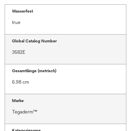
Wasserfest
true
Global Catalog Number
3582E
Gesamtlänge (metrisch)
6.98 cm
Marke
Tegaderm™
Kategoriename