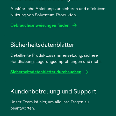
Ausführliche Anleitung zur sicheren und effektiven
Nutzung von Solventum-Produkten.
Gebrauchsanweisungen finden
wird
in
Sicherheitsdatenblätter
einer
Detaillierte Produktzusammensetzung, sichere
neuen
Handhabung, Lagerungsempfehlungen und mehr.
Registerkarte
geöffnet
Sicherheitsdatenblätter durchsuchen
wird
in
Kundenbetreuung und Support
einer
Unser Team ist hier, um alle Ihre Fragen zu
neuen
beantworten.
Registerkarte
geöffnet