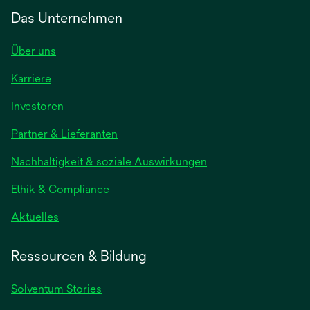
Das Unternehmen
Über uns
Karriere
wird
Investoren
in
Partner & Lieferanten
einer
neuen
Nachhaltigkeit & soziale Auswirkungen
Registerkarte
geöffnet
Ethik & Compliance
wird
Aktuelles
in
einer
Ressourcen & Bildung
neuen
Registerkarte
Solventum Stories
geöffnet