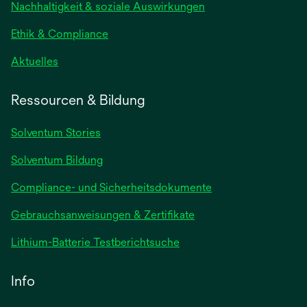
neuen
Nachhaltigkeit & soziale Auswirkungen
Registerkarte
geöffnet
Ethik & Compliance
wird
Aktuelles
in
einer
Ressourcen & Bildung
neuen
Registerkarte
Solventum Stories
geöffnet
Solventum Bildung
Compliance- und Sicherheitsdokumente
wird
Gebrauchsanweisungen & Zertifikate
in
wird
Lithium-Batterie Testberichtsuche
einer
in
neuen
einer
Info
Registerkarte
neuen
geöffnet