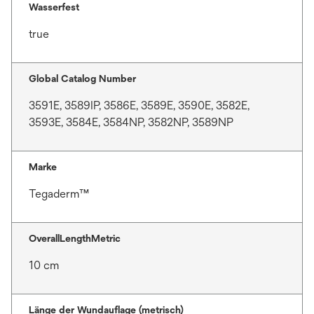
Wasserfest
true
Global Catalog Number
3591E, 3589IP, 3586E, 3589E, 3590E, 3582E,
3593E, 3584E, 3584NP, 3582NP, 3589NP
Marke
Tegaderm™
OverallLengthMetric
10 cm
Länge der Wundauflage (metrisch)