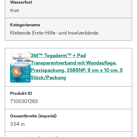
Wasserfest
true
Kategoriename
Klebende Erste-Hilfe- und Inselverbände
3M™ Tegaderm™ + Pad
Transparentverband mit Wundauflage,
Praxispackung, 3586NP, 9 cm x 10 cm, 5
Stück/Packung
Produkt-ID
7100301283
Gesamtbreite (imperial)
3.54 in