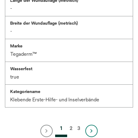
Länge der Wundauflage (metrisch)
-
Breite der Wundauflage (metrisch)
-
Marke
Tegaderm™
Wasserfest
true
Kategoriename
Klebende Erste-Hilfe- und Inselverbände
1
2
3