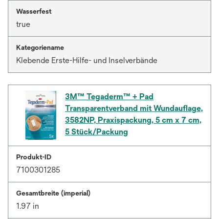
Wasserfest
true
Kategoriename
Klebende Erste-Hilfe- und Inselverbände
3M™ Tegaderm™ + Pad
Transparentverband mit Wundauflage,
3582NP, Praxispackung, 5 cm x 7 cm,
5 Stück/Packung
Produkt-ID
7100301285
Gesamtbreite (imperial)
1.97 in