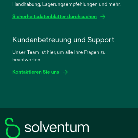
Handhabung, Lagerungsempfehlungen und mehr.
Registerkarte
geöffnet
Sicherheitsdatenblätter durchsuchen
wird
in
Kundenbetreuung und Support
einer
Unser Team ist hier, um alle Ihre Fragen zu
neuen
beantworten.
Registerkarte
geöffnet
Kontaktieren Sie uns