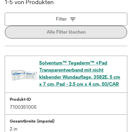
1-5 von Produkten
Filter
Alle Filter löschen
Solventum™ Tegaderm™ +Pad
Transparentverband mit nicht
klebender Wundauflage, 3582E, 5 cm
x 7 cm, Pad - 2,5 cm x 4 cm, 50/CAR
Produkt-ID
7100351005
Gesamtbreite (imperial)
2 in