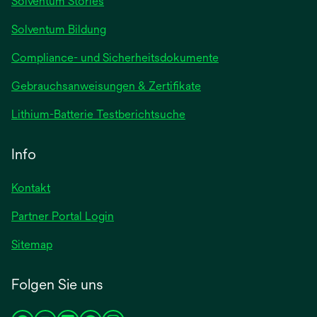
Solventum Stories
geöffnet
Solventum Bildung
Compliance- und Sicherheitsdokumente
wird
Gebrauchsanweisungen & Zertifikate
in
wird
Lithium-Batterie Testberichtsuche
einer
in
neuen
einer
Info
Registerkarte
neuen
geöffnet
Registerkarte
Kontakt
geöffnet
Partner Portal Login
Sitemap
Folgen Sie uns