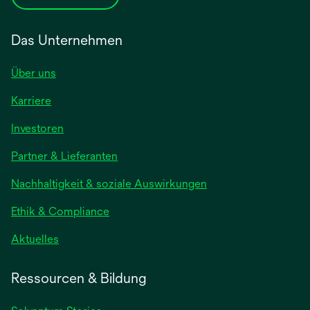
Das Unternehmen
Über uns
Karriere
wird
Investoren
in
Partner & Lieferanten
einer
neuen
Nachhaltigkeit & soziale Auswirkungen
Registerkarte
geöffnet
Ethik & Compliance
wird
Aktuelles
in
einer
Ressourcen & Bildung
neuen
Registerkarte