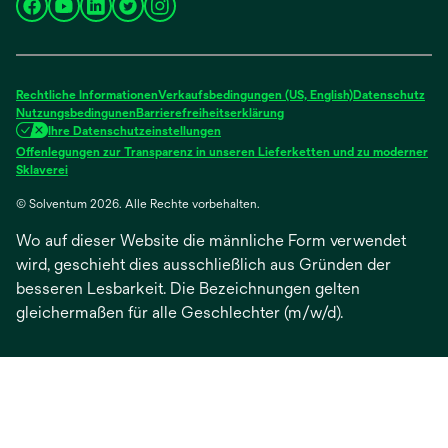
wird
wird
wird
wird
wird
in
in
in
in
in
einer
einer
einer
einer
einer
neuen
neuen
neuen
neuen
neuen
Rechtliche Informationen
Verkaufsbedingungen (US, English)
Datenschutz
Registerkarte
Registerkarte
Registerkarte
Registerkarte
Registerkarte
Nutzungsbedingunen
Barrierefreiheitserklärung
Ihre Datenschutzeinstellungen
geöffnet
geöffnet
geöffnet
geöffnet
geöffnet
Offenlegungen zur Transparenz in unseren Lieferketten und zu moderner
wird
Sklaverei
in
© Solventum 2026. Alle Rechte vorbehalten.
einer
neuen
Wo auf dieser Website die männliche Form verwendet
Registerkarte
geöffnet
wird, geschieht dies ausschließlich aus Gründen der
besseren Lesbarkeit. Die Bezeichnungen gelten
gleichermaßen für alle Geschlechter (m/w/d).