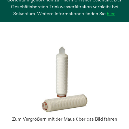
Geschäftsbereich Trinkwasserfiltration verbleibt bei
wird
Solventum. Weitere Informationen finden Sie
hier
.
in
einer
neuen
Regist
geöffn
Zum Vergrößern mit der Maus über das Bild fahren