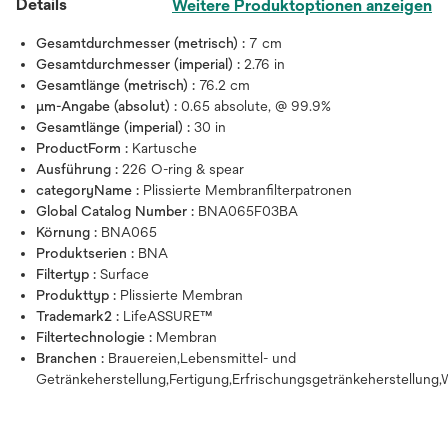
Details
Weitere Produktoptionen anzeigen
Gesamtdurchmesser (metrisch) :
7 cm
Gesamtdurchmesser (imperial) :
2.76 in
Gesamtlänge (metrisch) :
76.2 cm
μm-Angabe (absolut) :
0.65 absolute, @ 99.9%
Gesamtlänge (imperial) :
30 in
ProductForm :
Kartusche
Ausführung :
226 O-ring & spear
categoryName :
Plissierte Membranfilterpatronen
Global Catalog Number :
BNA065F03BA
Körnung :
BNA065
Produktserien :
BNA
Filtertyp :
Surface
Produkttyp :
Plissierte Membran
Trademark2 :
LifeASSURE™
Filtertechnologie :
Membran
Branchen :
Brauereien,Lebensmittel- und
Getränkeherstellung,Fertigung,Erfrischungsgetränkeherstellung,