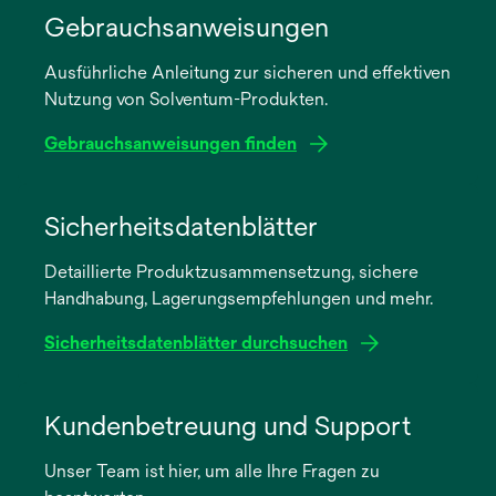
Gebrauchsanweisungen
Ausführliche Anleitung zur sicheren und effektiven
Nutzung von Solventum-Produkten.
Gebrauchsanweisungen finden
wird
in
Sicherheitsdatenblätter
einer
Detaillierte Produktzusammensetzung, sichere
neuen
Handhabung, Lagerungsempfehlungen und mehr.
Registerkarte
geöffnet
Sicherheitsdatenblätter durchsuchen
wird
in
Kundenbetreuung und Support
einer
Unser Team ist hier, um alle Ihre Fragen zu
neuen