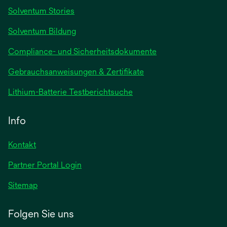
Registerkarte
Solventum Stories
geöffnet
Solventum Bildung
Compliance- und Sicherheitsdokumente
wird
Gebrauchsanweisungen & Zertifikate
in
wird
Lithium-Batterie Testberichtsuche
einer
in
neuen
einer
Info
Registerkarte
neuen
geöffnet
Registerkarte
Kontakt
geöffnet
Partner Portal Login
Sitemap
Folgen Sie uns