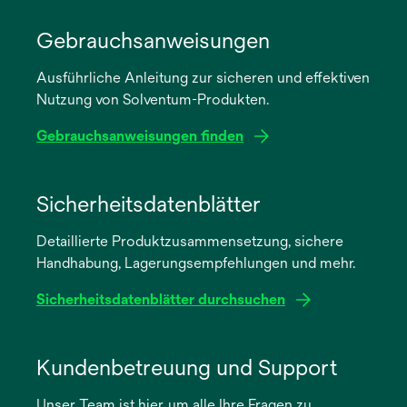
Gebrauchsanweisungen
Ausführliche Anleitung zur sicheren und effektiven
Nutzung von Solventum-Produkten.
Gebrauchsanweisungen finden
wird
in
Sicherheitsdatenblätter
einer
Detaillierte Produktzusammensetzung, sichere
neuen
Handhabung, Lagerungsempfehlungen und mehr.
Registerkarte
geöffnet
Sicherheitsdatenblätter durchsuchen
wird
in
Kundenbetreuung und Support
einer
Unser Team ist hier, um alle Ihre Fragen zu
neuen