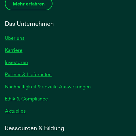
Mehr erfahren
Das Unternehmen
Über uns
Karriere
wird
Investoren
in
Partner & Lieferanten
einer
neuen
Nachhaltigkeit & soziale Auswirkungen
Registerkarte
geöffnet
Ethik & Compliance
wird
Aktuelles
in
einer
Ressourcen & Bildung
neuen