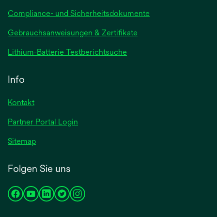
Compliance- und Sicherheitsdokumente
wird
Gebrauchsanweisungen & Zertifikate
in
wird
Lithium-Batterie Testberichtsuche
einer
in
neuen
einer
Info
Registerkarte
neuen
geöffnet
Registerkarte
Kontakt
geöffnet
Partner Portal Login
Sitemap
Folgen Sie uns
wird
wird
wird
wird
wird
in
in
in
in
in