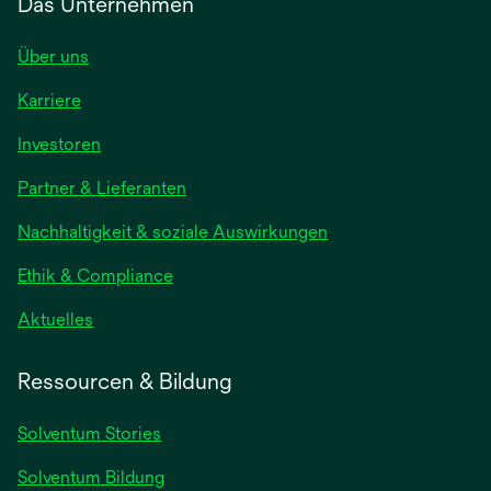
Das Unternehmen
Über uns
Karriere
wird
Investoren
in
Partner & Lieferanten
einer
neuen
Nachhaltigkeit & soziale Auswirkungen
Registerkarte
geöffnet
Ethik & Compliance
wird
Aktuelles
in
einer
Ressourcen & Bildung
neuen
Registerkarte
Solventum Stories
geöffnet
Solventum Bildung