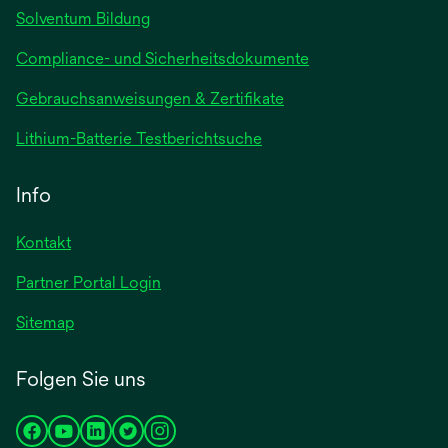
Solventum Bildung
Compliance- und Sicherheitsdokumente
wird
Gebrauchsanweisungen & Zertifikate
in
wird
Lithium-Batterie Testberichtsuche
einer
in
neuen
einer
Info
Registerkarte
neuen
geöffnet
Registerkarte
Kontakt
geöffnet
Partner Portal Login
Sitemap
Folgen Sie uns
wird
wird
wird
wird
wird