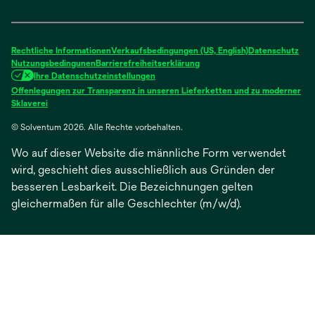
in
in
in
in
in
einer
einer
einer
einer
einer
neuen
neuen
neuen
neuen
neuen
Rechtliche Informationen
Verkaufsbedingungen (US, English)
Datenschutz
Registerkarte
Registerkarte
Registerkarte
Registerkarte
Registerkarte
Nutzungsbedingunen
Barrierefreiheitserklärung
Ihre Datenschutzeinstellungen
geöffnet
geöffnet
geöffnet
geöffnet
geöffnet
Offenlegungen zur Transparenz in unseren Lieferketten und zu moderner
wird
Sklaverei
in
© Solventum 2026. Alle Rechte vorbehalten.
einer
neuen
Wo auf dieser Website die männliche Form verwendet
Registerkarte
geöffnet
wird, geschieht dies ausschließlich aus Gründen der
besseren Lesbarkeit. Die Bezeichnungen gelten
gleichermaßen für alle Geschlechter (m/w/d).