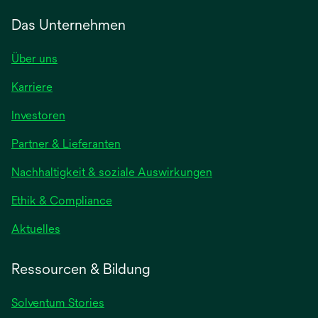
Das Unternehmen
Über uns
Karriere
wird
Investoren
in
Partner & Lieferanten
einer
neuen
Nachhaltigkeit & soziale Auswirkungen
Registerkarte
geöffnet
Ethik & Compliance
wird
Aktuelles
in
einer
Ressourcen & Bildung
neuen
Registerkarte
Solventum Stories
geöffnet