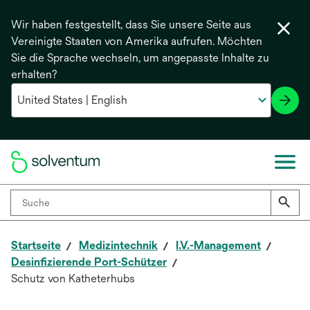
Wir haben festgestellt, dass Sie unsere Seite aus
Vereinigte Staaten von Amerika aufrufen. Möchten
Sie die Sprache wechseln, um angepasste Inhalte zu
erhalten?
Startseite
Medizintechnik
I.V.-Management
Desinfizierende Port-Schützer
Schutz von Katheterhubs