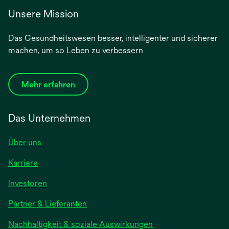
Unsere Mission
Das Gesundheitswesen besser, intelligenter und sicherer
machen, um so Leben zu verbessern
Mehr erfahren
Das Unternehmen
Über uns
Karriere
wird
Investoren
in
Partner & Lieferanten
einer
neuen
Nachhaltigkeit & soziale Auswirkungen