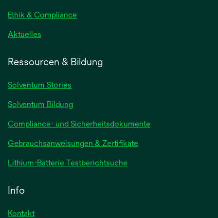
Registerkarte
geöffnet
Ethik & Compliance
wird
Aktuelles
in
einer
Ressourcen & Bildung
neuen
Registerkarte
Solventum Stories
geöffnet
Solventum Bildung
Compliance- und Sicherheitsdokumente
wird
Gebrauchsanweisungen & Zertifikate
in
wird
Lithium-Batterie Testberichtsuche
einer
in
neuen
einer
Info
Registerkarte
neuen
geöffnet
Registerkarte
Kontakt