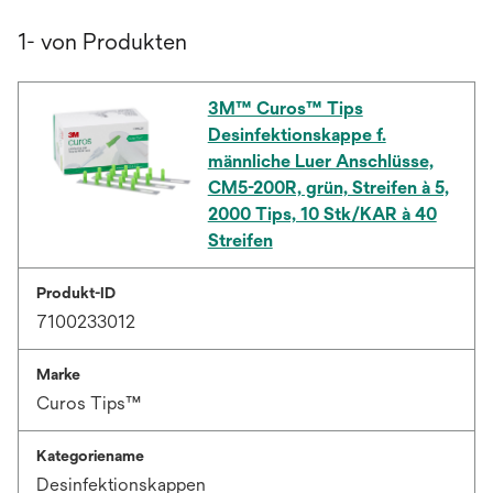
1- von Produkten
3M™ Curos™ Tips
Desinfektionskappe f.
männliche Luer Anschlüsse,
CM5-200R, grün, Streifen à 5,
2000 Tips, 10 Stk/KAR à 40
Streifen
Produkt-ID
7100233012
Marke
Curos Tips™
Kategoriename
Desinfektionskappen