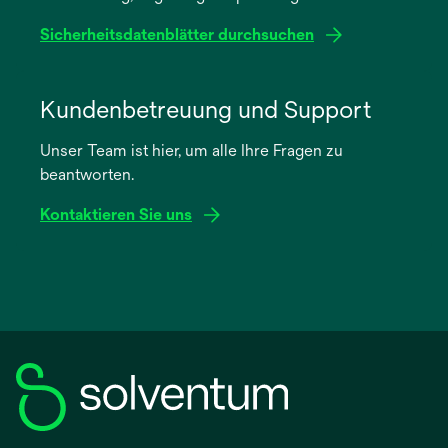
geöffnet
Sicherheitsdatenblätter durchsuchen
wird
in
Kundenbetreuung und Support
einer
Unser Team ist hier, um alle Ihre Fragen zu
neuen
beantworten.
Registerkarte
geöffnet
Kontaktieren Sie uns