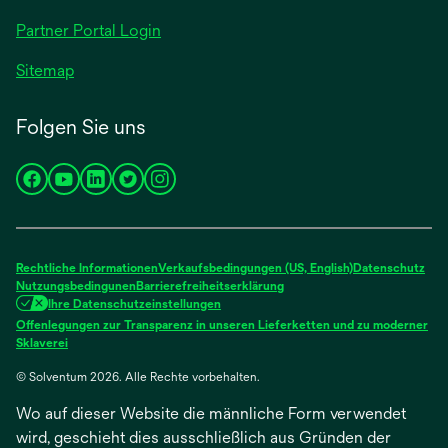
geöffnet
Partner Portal Login
Sitemap
Folgen Sie uns
wird
wird
wird
wird
wird
in
in
in
in
in
einer
einer
einer
einer
einer
neuen
neuen
neuen
neuen
neuen
Rechtliche Informationen
Verkaufsbedingungen (US, English)
Datenschutz
Registerkarte
Registerkarte
Registerkarte
Registerkarte
Registerkarte
Nutzungsbedingunen
Barrierefreiheitserklärung
Ihre Datenschutzeinstellungen
geöffnet
geöffnet
geöffnet
geöffnet
geöffnet
Offenlegungen zur Transparenz in unseren Lieferketten und zu moderner
wird
Sklaverei
in
© Solventum 2026. Alle Rechte vorbehalten.
einer
neuen
Wo auf dieser Website die männliche Form verwendet
Registerkarte
geöffnet
wird, geschieht dies ausschließlich aus Gründen der