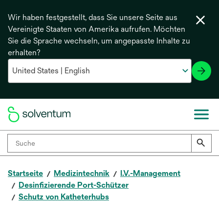
Wir haben festgestellt, dass Sie unsere Seite aus
Vereinigte Staaten von Amerika aufrufen. Möchten
Sie die Sprache wechseln, um angepasste Inhalte zu
erhalten?
Startseite
Medizintechnik
I.V.-Management
Desinfizierende Port-Schützer
Schutz von Katheterhubs