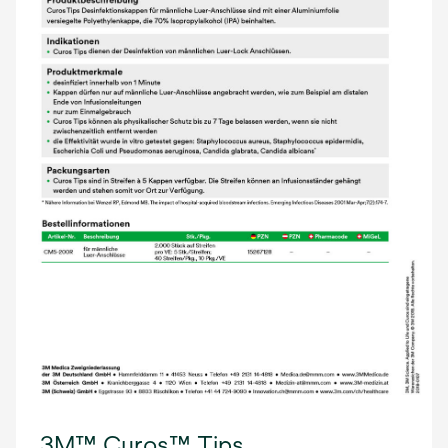
3M™ Curos™ Tips