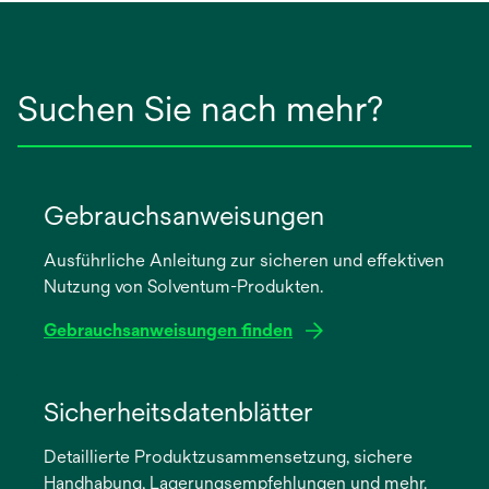
Suchen Sie nach mehr?
Gebrauchsanweisungen
Ausführliche Anleitung zur sicheren und effektiven
Nutzung von Solventum-Produkten.
Gebrauchsanweisungen finden
wird
in
Sicherheitsdatenblätter
einer
Detaillierte Produktzusammensetzung, sichere
neuen
Handhabung, Lagerungsempfehlungen und mehr.
Registerkarte