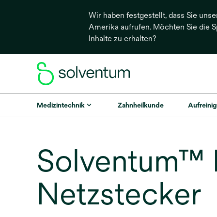
Wir haben festgestellt, dass Sie unse
Amerika aufrufen. Möchten Sie die 
Inhalte zu erhalten?
Medizintechnik
Zahnheilkunde
Aufreinig
Solventum™ 
Netzstecker