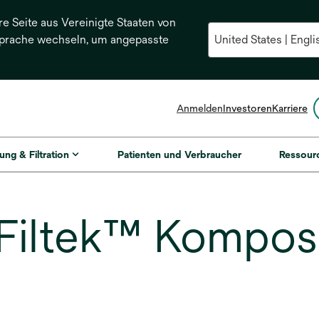
re Seite aus Vereinigte Staaten von
Sprache wechseln, um angepasste
Anmelden
Investoren
Karriere
ung & Filtration
Patienten und Verbraucher
Ressour
Filtek™ Kompos