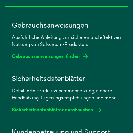
Gebrauchsanweisungen
Ausführliche Anleitung zur sicheren und effektiven
Nutzung von Solventum-Produkten.
Gebrauchsanweisungen finden
wird
in
Sicherheitsdatenblätter
einer
Detaillierte Produktzusammensetzung, sichere
neuen
Handhabung, Lagerungsempfehlungen und mehr.
Registerkarte
geöffnet
Sicherheitsdatenblätter durchsuchen
wird
in
Kundenbetreuung und Support