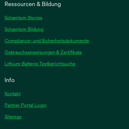
einer
Ressourcen & Bildung
neuen
Registerkarte
Solventum Stories
geöffnet
Solventum Bildung
Compliance- und Sicherheitsdokumente
wird
Gebrauchsanweisungen & Zertifikate
in
wird
Lithium-Batterie Testberichtsuche
einer
in
neuen
einer
Info
Registerkarte
neuen
geöffnet
Registerkarte
Kontakt
geöffnet
Partner Portal Login
Sitemap