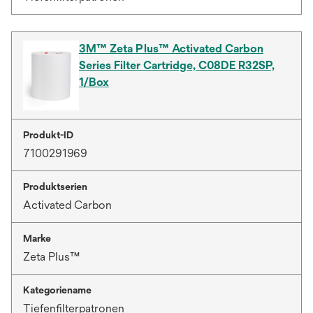
3M™ Zeta Plus™ Activated Carbon
Series Filter Cartridge, C08DE R32SP,
1/Box
Produkt-ID
7100291969
Produktserien
Activated Carbon
Marke
Zeta Plus™
Kategoriename
Tiefenfilterpatronen