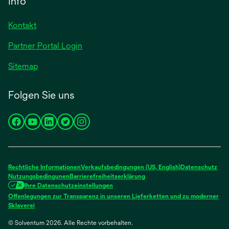
Info
Registerkarte
neuen
geöffnet
Registerkarte
Kontakt
geöffnet
Partner Portal Login
Sitemap
Folgen Sie uns
wird
wird
wird
wird
wird
in
in
in
in
in
einer
einer
einer
einer
einer
neuen
neuen
neuen
neuen
neuen
Rechtliche Informationen
Verkaufsbedingungen (US, English)
Datenschutz
Registerkarte
Registerkarte
Registerkarte
Registerkarte
Registerkarte
Nutzungsbedingunen
Barrierefreiheitserklärung
Ihre Datenschutzeinstellungen
geöffnet
geöffnet
geöffnet
geöffnet
geöffnet
Offenlegungen zur Transparenz in unseren Lieferketten und zu moderner
wird
Sklaverei
in
© Solventum 2026. Alle Rechte vorbehalten.
einer