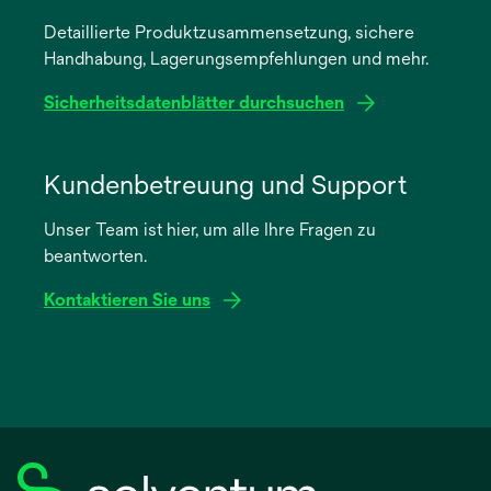
einer
Detaillierte Produktzusammensetzung, sichere
neuen
Handhabung, Lagerungsempfehlungen und mehr.
Registerkarte
geöffnet
Sicherheitsdatenblätter durchsuchen
wird
in
Kundenbetreuung und Support
einer
Unser Team ist hier, um alle Ihre Fragen zu
neuen
beantworten.
Registerkarte
geöffnet
Kontaktieren Sie uns