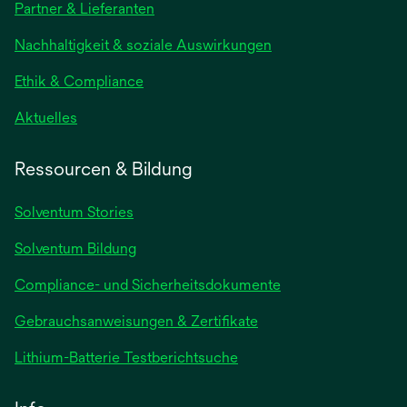
Partner & Lieferanten
einer
neuen
Nachhaltigkeit & soziale Auswirkungen
Registerkarte
geöffnet
Ethik & Compliance
wird
Aktuelles
in
einer
Ressourcen & Bildung
neuen
Registerkarte
Solventum Stories
geöffnet
Solventum Bildung
Compliance- und Sicherheitsdokumente
wird
Gebrauchsanweisungen & Zertifikate
in
wird
Lithium-Batterie Testberichtsuche
einer
in
neuen
einer