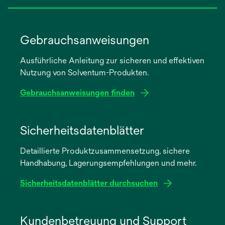
Gebrauchsanweisungen
Ausführliche Anleitung zur sicheren und effektiven
Nutzung von Solventum-Produkten.
Gebrauchsanweisungen finden
wird
in
Sicherheitsdatenblätter
einer
Detaillierte Produktzusammensetzung, sichere
neuen
Handhabung, Lagerungsempfehlungen und mehr.
Registerkarte
geöffnet
Sicherheitsdatenblätter durchsuchen
wird
in
Kundenbetreuung und Support