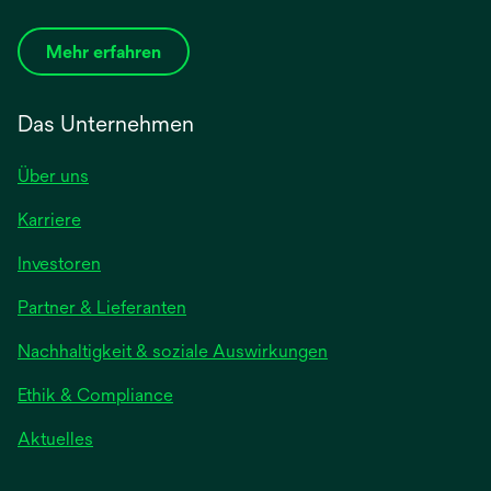
Mehr erfahren
Das Unternehmen
Über uns
Karriere
wird
Investoren
in
Partner & Lieferanten
einer
neuen
Nachhaltigkeit & soziale Auswirkungen
Registerkarte
geöffnet
Ethik & Compliance
wird
Aktuelles
in
einer