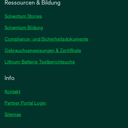
Ressourcen & Bildung
neuen
Registerkarte
Solventum Stories
geöffnet
Solventum Bildung
Compliance- und Sicherheitsdokumente
wird
Gebrauchsanweisungen & Zertifikate
in
wird
Lithium-Batterie Testberichtsuche
einer
in
neuen
einer
Info
Registerkarte
neuen
geöffnet
Registerkarte
Kontakt
geöffnet
Partner Portal Login
Sitemap