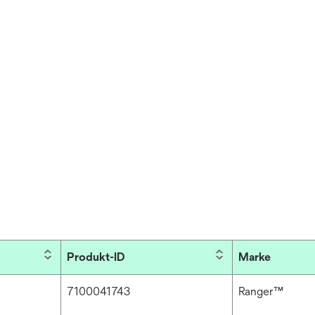
Produkt-ID
Marke
7100041743
Ranger™