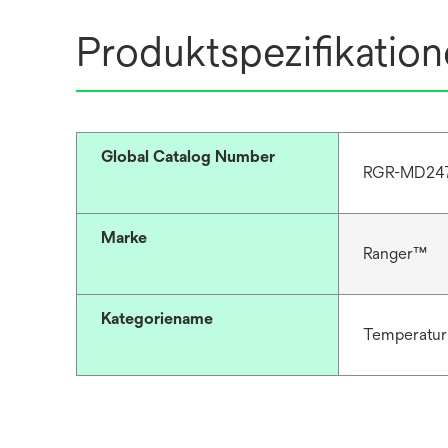
Produktspezifikatio
Global Catalog Number
RGR-MD247
Marke
Ranger™
Kategoriename
Temperatu