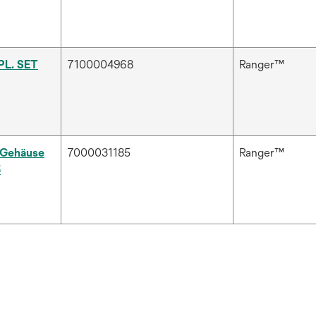
L. SET
7100004968
Ranger™
 Gehäuse
7000031185
Ranger™
5