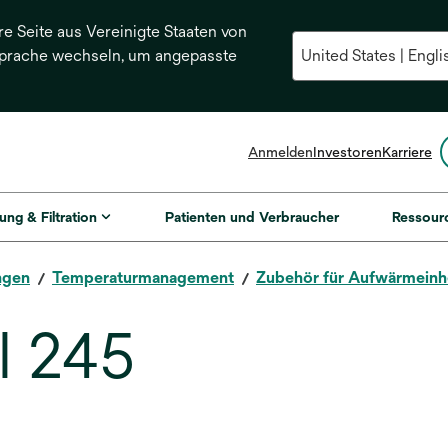
re Seite aus Vereinigte Staaten von
Sprache wechseln, um angepasste
Anmelden
Investoren
Karriere
ung & Filtration
Patienten und Verbraucher
Ressour
ngen
Temperaturmanagement
Zubehör für Aufwärmeinh
l 245