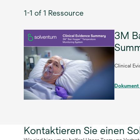
1-1 of 1 Ressource
3M Ba
Summ
Clinical E
Dokument 
Kontaktieren Sie einen S