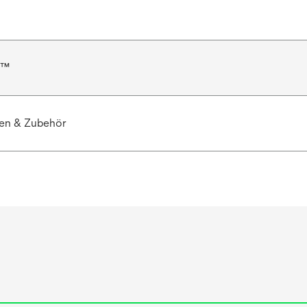
r™
en & Zubehör