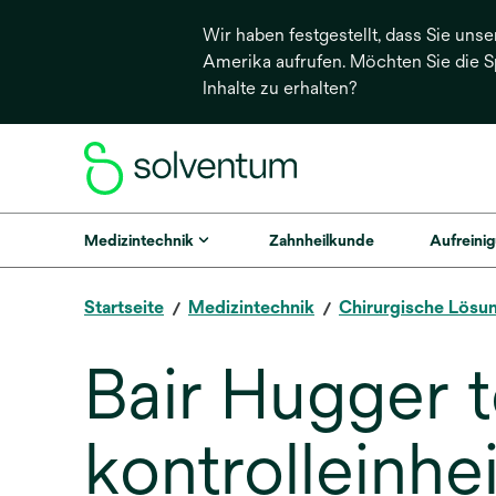
Wir haben festgestellt, dass Sie unse
Amerika aufrufen. Möchten Sie die 
Inhalte zu erhalten?
Medizintechnik
Zahnheilkunde
Aufreinig
Startseite
Medizintechnik
Chirurgische Lösu
Bair Hugger
kontrolleinhei