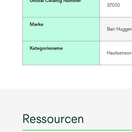
Global Catalog Number
37010
Marke
Bair Hugge
Kategoriename
Hautsensor
Ressourcen