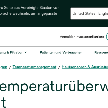
re Seite aus Vereinigte Staaten von
Sprache wechseln, um angepasste
Anmelden
Investoren
Karriere
ung & Filtration
Patienten und Verbraucher
Ressour
ngen
Temperaturmanagement
Hautsensoren & Ausrüstu
 temperaturüber
t