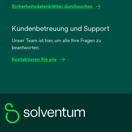
geöffnet
Sicherheitsdatenblätter durchsuchen
wird
in
Kundenbetreuung und Support
einer
Unser Team ist hier, um alle Ihre Fragen zu
neuen
beantworten.
Registerkarte
geöffnet
Kontaktieren Sie uns