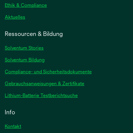
geöffnet
Ethik & Compliance
wird
Aktuelles
in
einer
Ressourcen & Bildung
neuen
Registerkarte
Solventum Stories
geöffnet
Solventum Bildung
Compliance- und Sicherheitsdokumente
wird
Gebrauchsanweisungen & Zertifikate
in
wird
Lithium-Batterie Testberichtsuche
einer
in
neuen
einer
Info
Registerkarte
neuen
geöffnet
Registerkarte
Kontakt
geöffnet