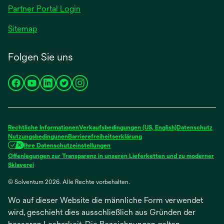
Partner Portal Login
Sitemap
Folgen Sie uns
wird
wird
wird
wird
wird
in
in
in
in
in
einer
einer
einer
einer
einer
neuen
neuen
neuen
neuen
neuen
Rechtliche Informationen
Verkaufsbedingungen (US, English)
Datenschutz
Registerkarte
Registerkarte
Registerkarte
Registerkarte
Registerkarte
Nutzungsbedingunen
Barrierefreiheitserklärung
Ihre Datenschutzeinstellungen
geöffnet
geöffnet
geöffnet
geöffnet
geöffnet
Offenlegungen zur Transparenz in unseren Lieferketten und zu moderner
wird
Sklaverei
in
© Solventum 2026. Alle Rechte vorbehalten.
einer
neuen
Wo auf dieser Website die männliche Form verwendet
Registerkarte
geöffnet
wird, geschieht dies ausschließlich aus Gründen der