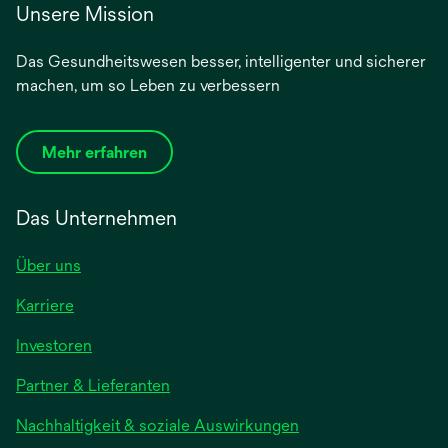
Unsere Mission
Das Gesundheitswesen besser, intelligenter und sicherer
machen, um so Leben zu verbessern
Mehr erfahren
Das Unternehmen
Über uns
Karriere
wird
Investoren
in
Partner & Lieferanten
einer
neuen
Nachhaltigkeit & soziale Auswirkungen
Registerkarte