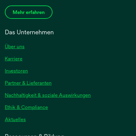
Mehr erfahren
Das Unternehmen
Über uns
Karriere
wird
Investoren
in
Partner & Lieferanten
einer
neuen
Nachhaltigkeit & soziale Auswirkungen
Registerkarte
geöffnet
Ethik & Compliance
wird
Aktuelles
in
einer