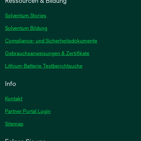
Ressourcen & Bildung
neuen
Registerkarte
Solventum Stories
geöffnet
Solventum Bildung
Compliance- und Sicherheitsdokumente
wird
Gebrauchsanweisungen & Zertifikate
in
wird
Lithium-Batterie Testberichtsuche
einer
in
neuen
einer
Info
Registerkarte
neuen
geöffnet
Registerkarte
Kontakt
geöffnet
Partner Portal Login
Sitemap