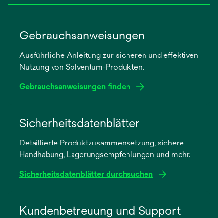
Gebrauchsanweisungen
Ausführliche Anleitung zur sicheren und effektiven
Nutzung von Solventum-Produkten.
Gebrauchsanweisungen finden
wird
in
Sicherheitsdatenblätter
einer
Detaillierte Produktzusammensetzung, sichere
neuen
Handhabung, Lagerungsempfehlungen und mehr.
Registerkarte
geöffnet
Sicherheitsdatenblätter durchsuchen
wird
in
Kundenbetreuung und Support