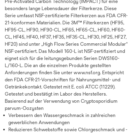
Pre-Activated Carbon Technology (IMPACT) für eine
besonders lange Lebensdauer der Filterkerze. Diese
Serie umfasst NSF-zertifizierte Filterkerzen aus FDA CFR-
21-konformen Materialien. Die 3M™ Filterkerzen (HF95,
HF95-CL, HF90, HF90-CL, HF65, HF65-CL, HF60, HF60-
CL, HF45, HF40, HF37, HF35, HF35-CL, HF30, HF25, HF27,
HF20) sind unter „High Flow Series Commercial Modular“
NSF-zertifiziert. Das Modell 160-L ist NSF-zertifiziert und
eignet sich für die leitungsgebunden Serien DWS160-
L/160-L. Die an die einzelnen Produkte gestellten
Anforderungen finden Sie unter www.nsf.org. Entspricht
den FDA CFR-21-Vorschriften für Nahrungsmittel- und
Getränkekontakt. Getestet mit E. coli ATCC (11229).
Getestet und bestätigt im Labor des Herstellers.
Basierend auf der Verwendung von Cryptosporidium
parvum-Oozysten
Verbessern den Wassergeschmack in zahlreichen
gewerblichen Anwendungen
Reduzieren Schwebstoffe sowie Chlorgeschmack und -