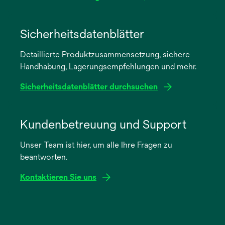
wird
in
Sicherheitsdatenblätter
einer
Detaillierte Produktzusammensetzung, sichere
neuen
Handhabung, Lagerungsempfehlungen und mehr.
Registerkarte
geöffnet
Sicherheitsdatenblätter durchsuchen
wird
in
Kundenbetreuung und Support
einer
Unser Team ist hier, um alle Ihre Fragen zu
neuen
beantworten.
Registerkarte
geöffnet
Kontaktieren Sie uns