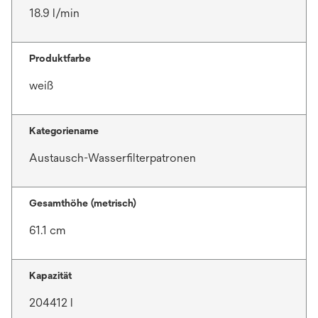
18.9 l/min
Produktfarbe
weiß
Kategoriename
Austausch-Wasserfilterpatronen
Gesamthöhe (metrisch)
61.1 cm
Kapazität
204412 l