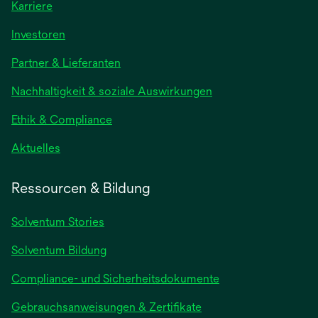
Karriere
wird
Investoren
in
Partner & Lieferanten
einer
neuen
Nachhaltigkeit & soziale Auswirkungen
Registerkarte
geöffnet
Ethik & Compliance
wird
Aktuelles
in
einer
Ressourcen & Bildung
neuen
Registerkarte
Solventum Stories
geöffnet
Solventum Bildung
Compliance- und Sicherheitsdokumente
wird
Gebrauchsanweisungen & Zertifikate