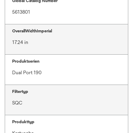
Global Catalog Number
5613801
OverallWidthImperial
17.24 in
Produktserien
Dual Port 190
Filtertyp
SQC
Produkttyp