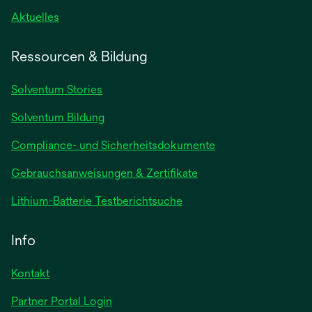
wird
Aktuelles
in
einer
Ressourcen & Bildung
neuen
Registerkarte
Solventum Stories
geöffnet
Solventum Bildung
Compliance- und Sicherheitsdokumente
wird
Gebrauchsanweisungen & Zertifikate
in
wird
Lithium-Batterie Testberichtsuche
einer
in
neuen
einer
Info
Registerkarte
neuen
geöffnet
Registerkarte
Kontakt
geöffnet
Partner Portal Login