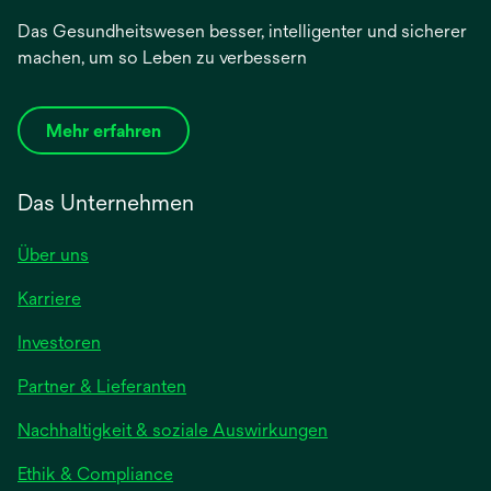
Das Gesundheitswesen besser, intelligenter und sicherer
machen, um so Leben zu verbessern
Mehr erfahren
Das Unternehmen
Über uns
Karriere
wird
Investoren
in
Partner & Lieferanten
einer
neuen
Nachhaltigkeit & soziale Auswirkungen
Registerkarte
geöffnet
Ethik & Compliance