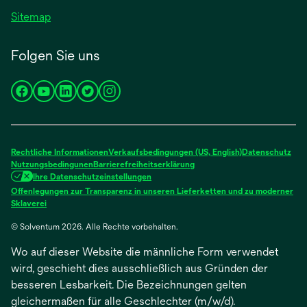
Sitemap
Folgen Sie uns
wird
wird
wird
wird
wird
in
in
in
in
in
einer
einer
einer
einer
einer
neuen
neuen
neuen
neuen
neuen
Rechtliche Informationen
Verkaufsbedingungen (US, English)
Datenschutz
Registerkarte
Registerkarte
Registerkarte
Registerkarte
Registerkarte
Nutzungsbedingunen
Barrierefreiheitserklärung
Ihre Datenschutzeinstellungen
geöffnet
geöffnet
geöffnet
geöffnet
geöffnet
Offenlegungen zur Transparenz in unseren Lieferketten und zu moderner
wird
Sklaverei
in
© Solventum 2026. Alle Rechte vorbehalten.
einer
neuen
Wo auf dieser Website die männliche Form verwendet
Registerkarte
geöffnet
wird, geschieht dies ausschließlich aus Gründen der
besseren Lesbarkeit. Die Bezeichnungen gelten
gleichermaßen für alle Geschlechter (m/w/d).