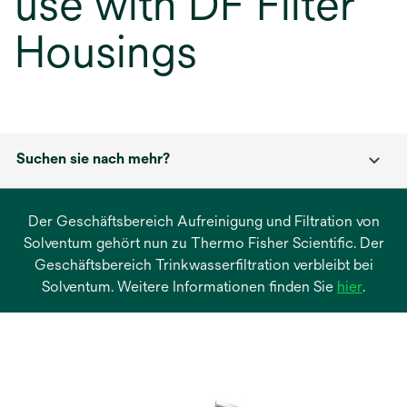
use with DF Filter
Housings
Suchen sie nach mehr?
Der Geschäftsbereich Aufreinigung und Filtration von
Solventum gehört nun zu Thermo Fisher Scientific. Der
Geschäftsbereich Trinkwasserfiltration verbleibt bei
wird
Solventum. Weitere Informationen finden Sie
hier
.
in
einer
neuen
Regist
geöffn