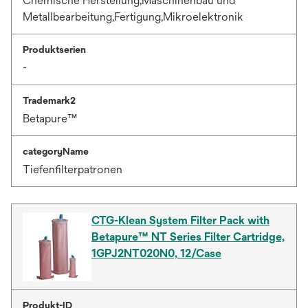
Chemische Herstellung,Maschinenbau und
Metallbearbeitung,Fertigung,Mikroelektronik
Produktserien
-
Trademark2
Betapure™
categoryName
Tiefenfilterpatronen
CTG-Klean System Filter Pack with
Betapure™ NT Series Filter Cartridge,
1GPJ2NT020N0, 12/Case
Produkt-ID