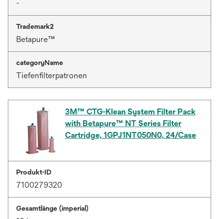
-
Trademark2
Betapure™
categoryName
Tiefenfilterpatronen
3M™ CTG-Klean System Filter Pack
with Betapure™ NT Series Filter
Cartridge, 1GPJ1NT050N0, 24/Case
Produkt-ID
7100279320
Gesamtlänge (imperial)