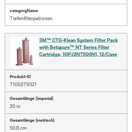
categoryName
Tiefenfilterpatronen
3M™ CTG-Klean System Filter Pack
with Betapure™ NT Series Filter
Cartridge, 1GPJ2NT500N1, 12/Case
Produkt-ID
7100279321
Gesamtlänge (imperial)
20 in
Gesamtlänge (metrisch)
50.8 cm