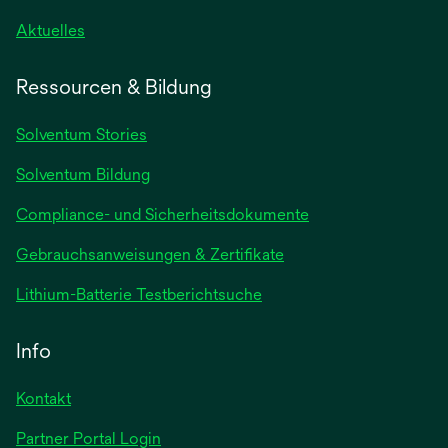
wird
Aktuelles
in
einer
Ressourcen & Bildung
neuen
Registerkarte
Solventum Stories
geöffnet
Solventum Bildung
Compliance- und Sicherheitsdokumente
wird
Gebrauchsanweisungen & Zertifikate
in
wird
Lithium-Batterie Testberichtsuche
einer
in
neuen
einer
Info
Registerkarte
neuen
geöffnet
Registerkarte
Kontakt
geöffnet
Partner Portal Login