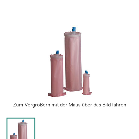
einer
neuen
Regist
geöffn
Zum Vergrößern mit der Maus über das Bild fahren