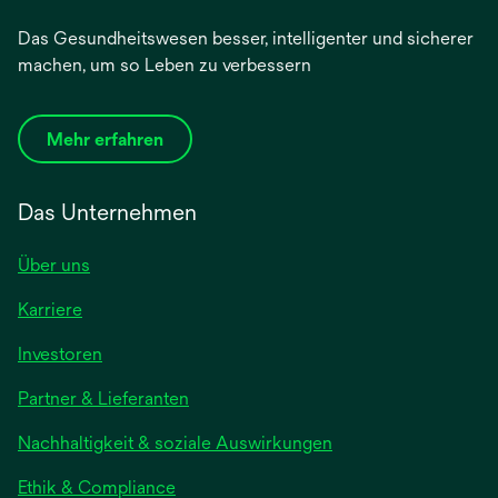
Das Gesundheitswesen besser, intelligenter und sicherer
machen, um so Leben zu verbessern
Mehr erfahren
Das Unternehmen
Über uns
Karriere
wird
Investoren
in
Partner & Lieferanten
einer
neuen
Nachhaltigkeit & soziale Auswirkungen
Registerkarte
geöffnet
Ethik & Compliance