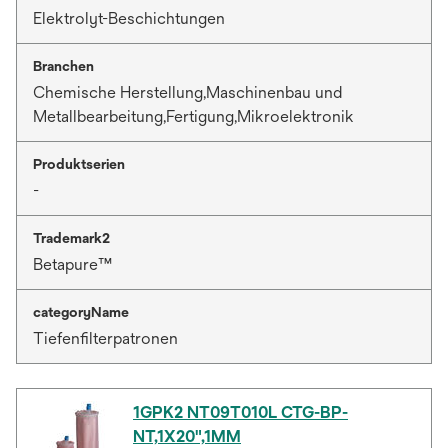
Elektrolyt-Beschichtungen
Branchen
Chemische Herstellung,Maschinenbau und
Metallbearbeitung,Fertigung,Mikroelektronik
Produktserien
-
Trademark2
Betapure™
categoryName
Tiefenfilterpatronen
1GPK2 NT09T010L CTG-BP-
NT,1X20",1ΜM