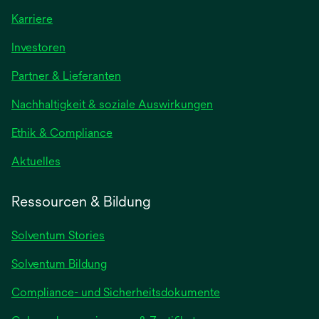
Karriere
wird
Investoren
in
Partner & Lieferanten
einer
neuen
Nachhaltigkeit & soziale Auswirkungen
Registerkarte
geöffnet
Ethik & Compliance
wird
Aktuelles
in
einer
Ressourcen & Bildung
neuen
Registerkarte
Solventum Stories
geöffnet
Solventum Bildung
Compliance- und Sicherheitsdokumente