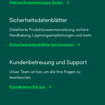
Gebrauchsanweisungen finden
wird
in
Sicherheitsdatenblätter
einer
Detaillierte Produktzusammensetzung, sichere
neuen
Handhabung, Lagerungsempfehlungen und mehr.
Registerkarte
geöffnet
Sicherheitsdatenblätter durchsuchen
wird
in
Kundenbetreuung und Support
einer
Unser Team ist hier, um alle Ihre Fragen zu
neuen
beantworten.
Registerkarte
geöffnet
Kontaktieren Sie uns