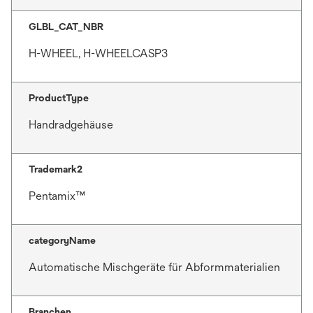
g
e
GLBL_CAT_NBR
ö
H-WHEEL, H-WHEELCASP3
f
f
n
ProductType
e
Handradgehäuse
t
Trademark2
Pentamix™
categoryName
Automatische Mischgeräte für Abformmaterialien
Branchen