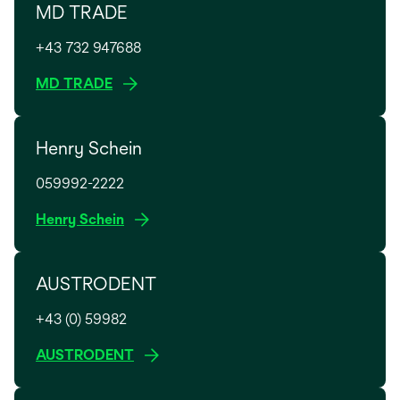
MD TRADE
+43 732 947688
w
MD TRADE
i
r
Henry Schein
d
i
059992-2222
n
e
w
Henry Schein
i
i
n
r
e
AUSTRODENT
d
r
i
n
+43 (0) 59982
n
e
e
w
AUSTRODENT
u
i
i
e
n
r