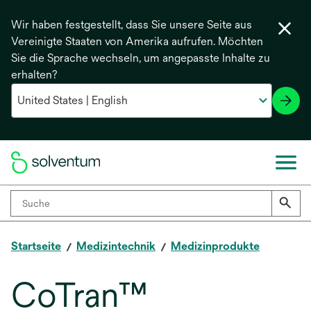
Wir haben festgestellt, dass Sie unsere Seite aus
Vereinigte Staaten von Amerika aufrufen. Möchten
Sie die Sprache wechseln, um angepasste Inhalte zu
erhalten?
Startseite
Medizintechnik
Medizinprodukte
CoTran™