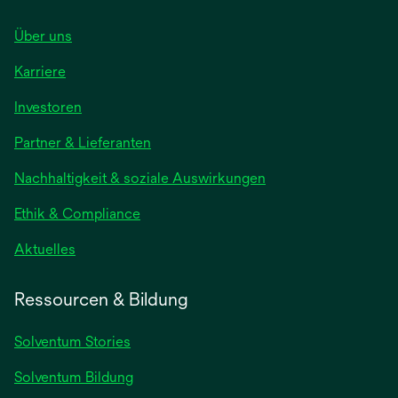
Über uns
Karriere
wird
Investoren
in
Partner & Lieferanten
einer
neuen
Nachhaltigkeit & soziale Auswirkungen
Registerkarte
geöffnet
Ethik & Compliance
wird
Aktuelles
in
einer
Ressourcen & Bildung
neuen
Registerkarte
Solventum Stories
geöffnet
Solventum Bildung