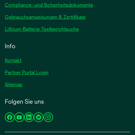
Compliance- und Sicherheitsdokumente
wird
Gebrauchsanweisungen & Zertifikate
in
wird
Lithium-Batterie Testberichtsuche
einer
in
neuen
einer
Info
Registerkarte
neuen
geöffnet
Registerkarte
Kontakt
geöffnet
Partner Portal Login
Sitemap
Folgen Sie uns
wird
wird
wird
wird
wird
in
in
in
in
in
einer
einer
einer
einer
einer