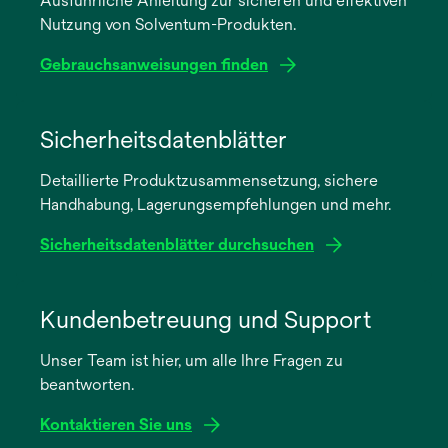
Ausführliche Anleitung zur sicheren und effektiven
Nutzung von Solventum-Produkten.
Gebrauchsanweisungen finden
wird
in
Sicherheitsdatenblätter
einer
Detaillierte Produktzusammensetzung, sichere
neuen
Handhabung, Lagerungsempfehlungen und mehr.
Registerkarte
geöffnet
Sicherheitsdatenblätter durchsuchen
wird
in
Kundenbetreuung und Support
einer
Unser Team ist hier, um alle Ihre Fragen zu
neuen
beantworten.
Registerkarte
geöffnet
Kontaktieren Sie uns