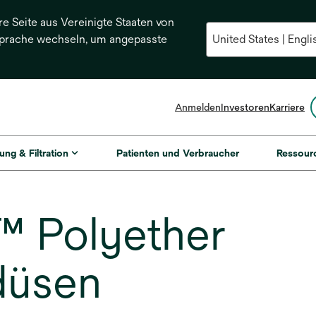
re Seite aus Vereinigte Staaten von
Sprache wechseln, um angepasste
Anmelden
Investoren
Karriere
ung & Filtration
Patienten und Verbraucher
Ressour
 Polyether
düsen