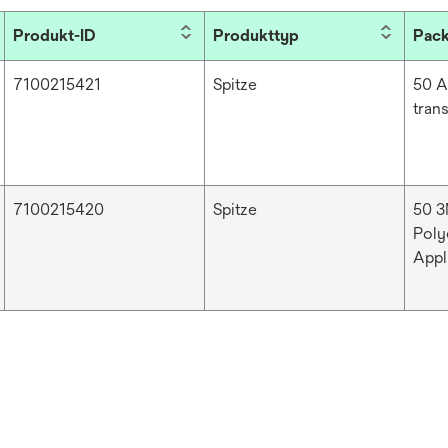
Produkt-ID
Produkttyp
Pack
7100215421
Spitze
50 A
tran
7100215420
Spitze
50 
Poly
Appl