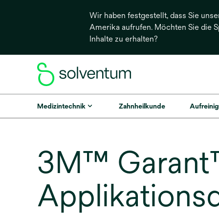
Wir haben festgestellt, dass Sie unse
Amerika aufrufen. Möchten Sie die 
Inhalte zu erhalten?
Medizintechnik
Zahnheilkunde
Aufreinig
3M™ Garant™
Applikations