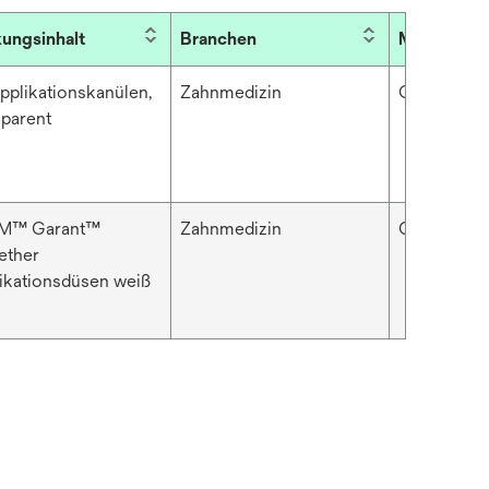
ungsinhalt
Branchen
Marke
pplikationskanülen,
Zahnmedizin
Garant™
sparent
3M™ Garant™
Zahnmedizin
Garant™
ether
ikationsdüsen weiß