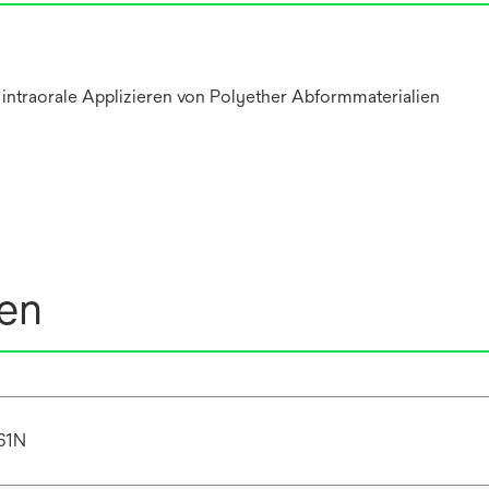
intraorale Applizieren von Polyether Abformmaterialien
nen
61N