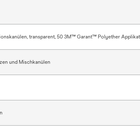
ionskanülen, transparent, 50 3M™ Garant™ Polyether Applika
tzen und Mischkanülen
n