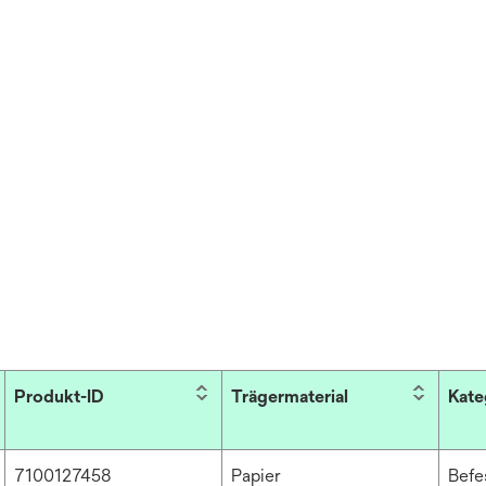
Produkt-ID
Trägermaterial
Kate
7100127458
Papier
Befe