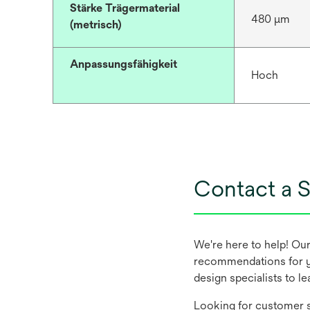
Stärke Trägermaterial
480 μm
(metrisch)
Anpassungsfähigkeit
Hoch
Contact a S
We're here to help! Ou
recommendations for y
design specialists to l
Looking for customer s