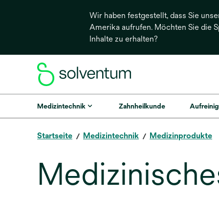
Wir haben festgestellt, dass Sie unse
Amerika aufrufen. Möchten Sie die 
Inhalte zu erhalten?
Medizintechnik
Zahnheilkunde
Aufreinig
Startseite
Medizintechnik
Medizinprodukte
Medizinische