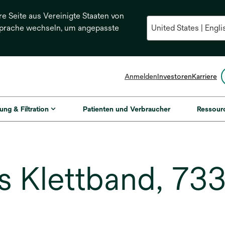
re Seite aus Vereinigte Staaten von
Sprache wechseln, um angepasste
Anmelden
Investoren
Karriere
ung & Filtration
Patienten und Verbraucher
Ressour
s Klettband, 73