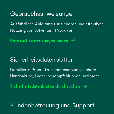
Gebrauchsanweisungen
Ausführliche Anleitung zur sicheren und effektiven
Nutzung von Solventum-Produkten.
Gebrauchsanweisungen finden
wird
in
Sicherheitsdatenblätter
einer
Detaillierte Produktzusammensetzung, sichere
neuen
Handhabung, Lagerungsempfehlungen und mehr.
Registerkarte
geöffnet
Sicherheitsdatenblätter durchsuchen
wird
in
Kundenbetreuung und Support
einer