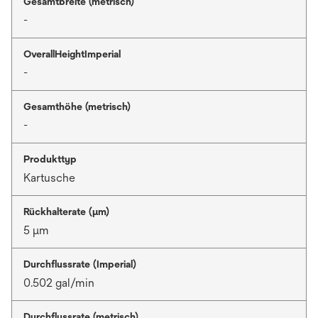
Gesamtbreite (metrisch)
-
OverallHeightImperial
-
Gesamthöhe (metrisch)
-
Produkttyp
Kartusche
Rückhalterate (µm)
5 μm
Durchflussrate (Imperial)
0.502 gal/min
Durchflussrate (metrisch)