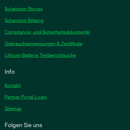
Registerkarte
Solventum Stories
geöffnet
Solventum Bildung
Compliance- und Sicherheitsdokumente
wird
Gebrauchsanweisungen & Zertifikate
in
wird
Lithium-Batterie Testberichtsuche
einer
in
neuen
einer
Info
Registerkarte
neuen
geöffnet
Registerkarte
Kontakt
geöffnet
Partner Portal Login
Sitemap
Folgen Sie uns