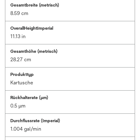
Gesamtbreite (metrisch)
8.59 cm
OverallHeightImperial
11.13 in
Gesamthöhe (metrisch)
28.27 cm
Produkttyp
Kartusche
Rückhalterate (µm)
0.5 μm
Durchflussrate (Imperial)
1.004 gal/min