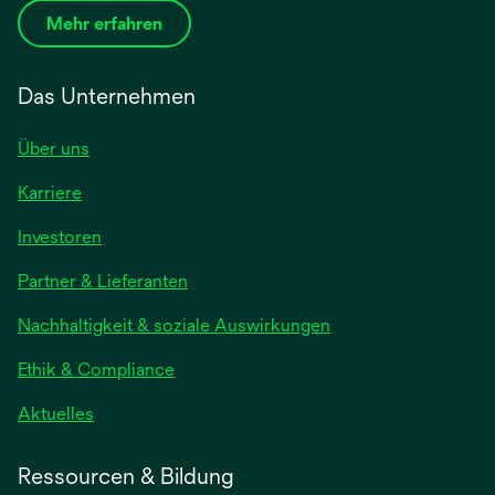
Mehr erfahren
Das Unternehmen
Über uns
Karriere
wird
Investoren
in
Partner & Lieferanten
einer
neuen
Nachhaltigkeit & soziale Auswirkungen
Registerkarte
geöffnet
Ethik & Compliance
wird
Aktuelles
in
einer
Ressourcen & Bildung
neuen