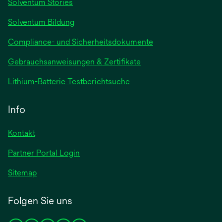
Solventum Stories
geöffnet
Solventum Bildung
Compliance- und Sicherheitsdokumente
wird
Gebrauchsanweisungen & Zertifikate
in
wird
Lithium-Batterie Testberichtsuche
einer
in
neuen
einer
Info
Registerkarte
neuen
geöffnet
Registerkarte
Kontakt
geöffnet
Partner Portal Login
Sitemap
Folgen Sie uns