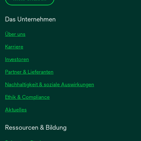
Das Unternehmen
Über uns
Karriere
wird
Investoren
in
Partner & Lieferanten
einer
neuen
Nachhaltigkeit & soziale Auswirkungen
Registerkarte
geöffnet
Ethik & Compliance
wird
Aktuelles
in
einer
Ressourcen & Bildung
neuen
Registerkarte