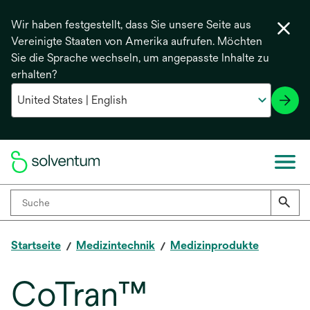
Wir haben festgestellt, dass Sie unsere Seite aus
Vereinigte Staaten von Amerika aufrufen. Möchten
Sie die Sprache wechseln, um angepasste Inhalte zu
erhalten?
Startseite
Medizintechnik
Medizinprodukte
CoTran™