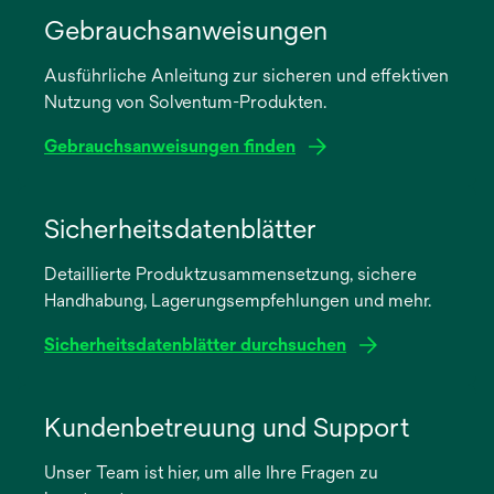
Gebrauchsanweisungen
Ausführliche Anleitung zur sicheren und effektiven
Nutzung von Solventum-Produkten.
Gebrauchsanweisungen finden
wird
in
Sicherheitsdatenblätter
einer
Detaillierte Produktzusammensetzung, sichere
neuen
Handhabung, Lagerungsempfehlungen und mehr.
Registerkarte
geöffnet
Sicherheitsdatenblätter durchsuchen
wird
in
Kundenbetreuung und Support
einer
Unser Team ist hier, um alle Ihre Fragen zu
neuen