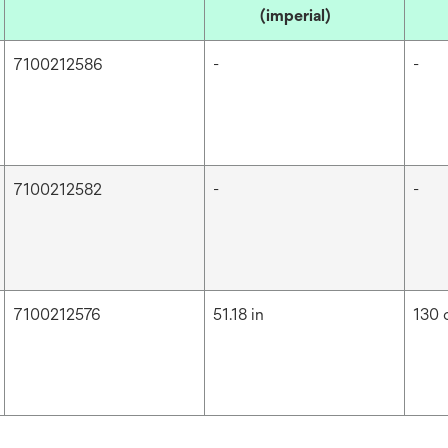
(imperial)
7100212586
-
-
7100212582
-
-
7100212576
51.18 in
130