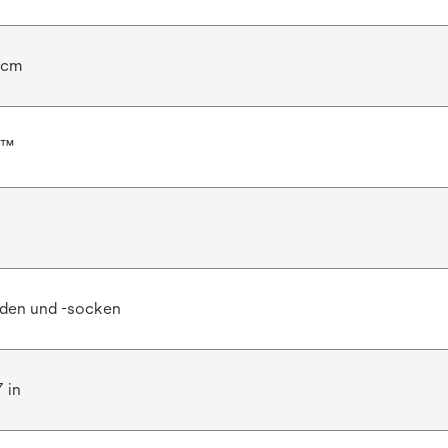
 cm
r™
en und -socken
7 in