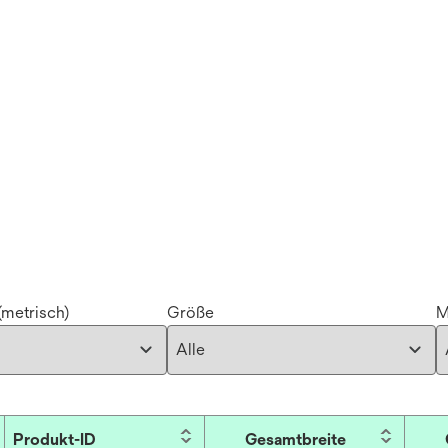
metrisch)
Größe
M
Produkt-ID
Gesamtbreite