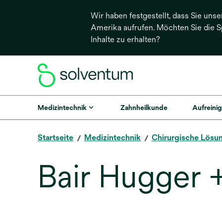
Wir haben festgestellt, dass Sie unse
Amerika aufrufen. Möchten Sie die 
Inhalte zu erhalten?
Medizintechnik
Zahnheilkunde
Aufreinig
Startseite
Medizintechnik
Chirurgische Lösu
Bair Hugger