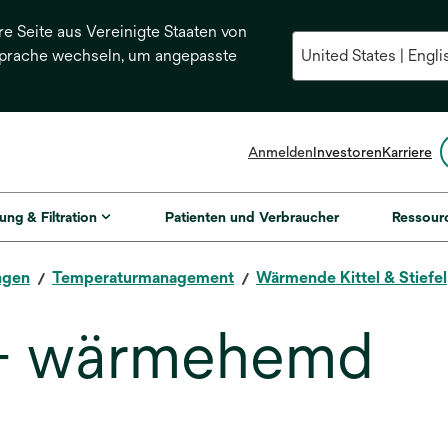
re Seite aus Vereinigte Staaten von
Sprache wechseln, um angepasste
Anmelden
Investoren
Karriere
ung & Filtration
Patienten und Verbraucher
Ressour
ngen
Temperaturmanagement
Wärmende Kittel & Stiefel
 + wärmehemd