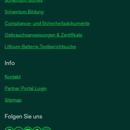
Solventum Stories
geöffnet
Solventum Bildung
Compliance- und Sicherheitsdokumente
wird
Gebrauchsanweisungen & Zertifikate
in
wird
Lithium-Batterie Testberichtsuche
einer
in
neuen
einer
Info
Registerkarte
neuen
geöffnet
Registerkarte
Kontakt
geöffnet
Partner Portal Login
Sitemap
Folgen Sie uns