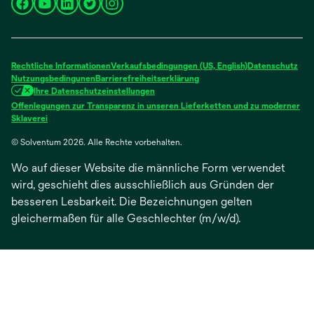
wird
wird
wird
wird
wird
in
in
in
in
in
einer
einer
einer
einer
einer
neuen
neuen
neuen
neuen
neuen
Rechtliche Informationen
Verkaufsbedingungen (US, English)
Datenschutz
Registerkarte
Registerkarte
Registerkarte
Registerkarte
Registerkarte
Nutzungsbedingunen
Barrierefreiheitserklärung
Ihre Datenschutzeinstellungen
geöffnet
geöffnet
geöffnet
geöffnet
geöffnet
Offenlegungen zur Transparenz in unseren Lieferketten und zu moderner
wird
Sklaverei
in
© Solventum 2026. Alle Rechte vorbehalten.
einer
neuen
Wo auf dieser Website die männliche Form verwendet
Registerkarte
geöffnet
wird, geschieht dies ausschließlich aus Gründen der
besseren Lesbarkeit. Die Bezeichnungen gelten
gleichermaßen für alle Geschlechter (m/w/d).