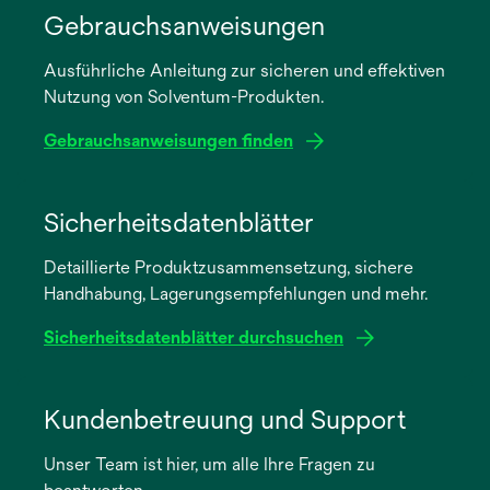
Gebrauchsanweisungen
Ausführliche Anleitung zur sicheren und effektiven
Nutzung von Solventum-Produkten.
Gebrauchsanweisungen finden
wird
in
Sicherheitsdatenblätter
einer
Detaillierte Produktzusammensetzung, sichere
neuen
Handhabung, Lagerungsempfehlungen und mehr.
Registerkarte
geöffnet
Sicherheitsdatenblätter durchsuchen
wird
in
Kundenbetreuung und Support
einer
Unser Team ist hier, um alle Ihre Fragen zu
neuen