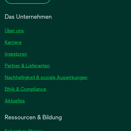
Das Unternehmen
Über uns
Karriere
wird
Investoren
in
Partner & Lieferanten
einer
neuen
Nachhaltigkeit & soziale Auswirkungen
Registerkarte
geöffnet
Ethik & Compliance
wird
Aktuelles
in
einer
Ressourcen & Bildung
neuen
Registerkarte